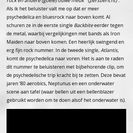
rock en andere (goeie) ouwe meuk
” (
persbericht) .
Als ik het beluister valt me op dat er meer
psychedelica en bluesrock naar boven komt. Al
schuren ze in de eerste single
Backbite
eerder tegen
de metal, waarbij vergelijkingen met bands als Iron
Maiden naar boven komen. Een heerlijk swingend en
erg fijn rock nummer. In de tweede single,
Atlantis,
komt de psychedelica naar voren. Het is aan te raden
dit nummer te beluisteren met bijbehorende clip, om
de psychedelische trip kracht bij te zetten. Deze bevat
jaren ’80 aerobics, Neptunus en een onderwater
scene aan tafel (waar bellen uit een bellenblazer
gebruikt worden om te doen alsof het onderwater is).