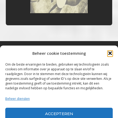
Beheer cookie toestemming
Bluestown Music
Om de beste ervaringen te bieden, gebruiken wij technologieën zoals
cookies om informatie over je apparaat op te slaan en/of te
“Voor de mooiste Blues, Rock, Roots &
raadplegen. Door in te stemmen met deze technologieën kunnen wij
gegevens zoals surfgedrag of unieke ID's op deze site verwerken. Als je
Americana”
geen toestemming geeft of uw toestemming intrekt, kan dit een
nadelige invloed hebben op bepaalde functies en mogelijkheden.
Copyright 2019 – 2026 Bluestown Music – All
Rights Reserved
Beheer diensten
Privacybeleid
ACCEPTEREN