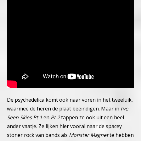
De psychedelica komt ook naar voren in het tweeluik,
waarmee de heren de plaat beëindigen. Maar in
I’ve
Seen Skies Pt 1
en
Pt 2
tappen ze ook uit een heel
ander vaatje. Ze lijken hier vooral naar de spacey
stoner rock van bands als
Monster Magnet
te hebben