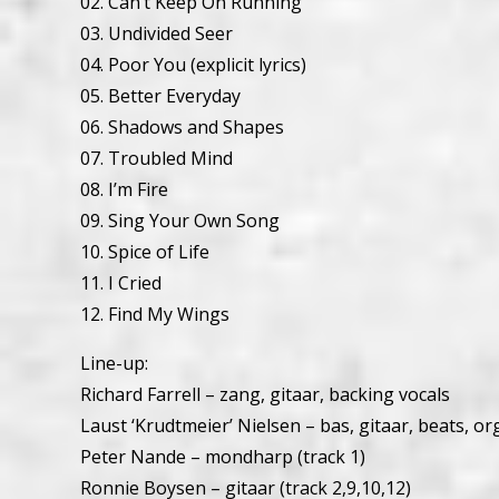
02. Can’t Keep On Running
03. Undivided Seer
04. Poor You (explicit lyrics)
05. Better Everyday
06. Shadows and Shapes
07. Troubled Mind
08. I’m Fire
09. Sing Your Own Song
10. Spice of Life
11. I Cried
12. Find My Wings
Line-up:
Richard Farrell – zang, gitaar, backing vocals
Laust ‘Krudtmeier’ Nielsen – bas, gitaar, beats, or
Peter Nande – mondharp (track 1)
Ronnie Boysen – gitaar (track 2,9,10,12)