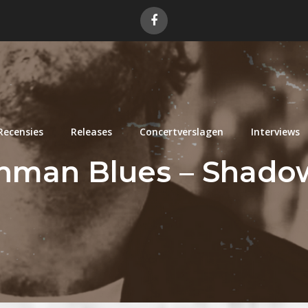
Recensies
Releases
Concertverslagen
Interviews
inman Blues – Shad