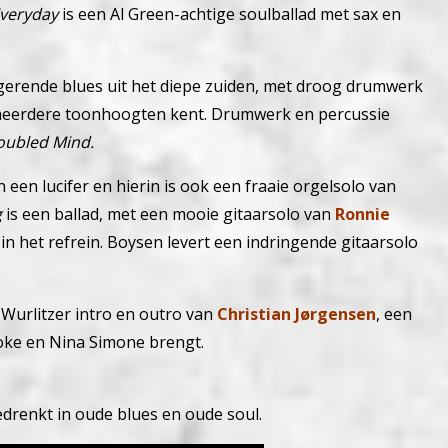
Everyday
is een Al Green-achtige soulballad met sax en
rigerende blues uit het diepe zuiden, met droog drumwerk
 meerdere toonhoogten kent. Drumwerk en percussie
oubled Mind.
 een lucifer en hierin is ook een fraaie orgelsolo van
g
is een ballad, met een mooie gitaarsolo van
Ronnie
in het refrein. Boysen levert een indringende gitaarsolo
Wurlitzer intro en outro van
Christian Jørgensen
, een
Cooke en Nina Simone brengt.
drenkt in oude blues en oude soul.