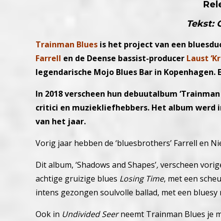
Rel
Tekst: 
Trainman Blues
is het project van een bluesdu
Farrell
en de Deense bassist-producer
Laust ‘K
legendarische Mojo Blues Bar in Kopenhagen.
In 2018 verscheen hun debuutalbum ‘Trainman
critici en muziekliefhebbers. Het album werd
van het jaar.
Vorig jaar hebben de ‘bluesbrothers’ Farrell en N
Dit album, ‘Shadows and Shapes’
,
verscheen vorig
achtige gruizige blues
Losing Time
, met een sch
intens gezongen soulvolle ballad, met een bluesy
Ook in
Undivided Seer
neemt Trainman Blues je mee