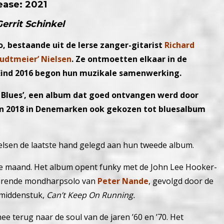
ease: 2021
Gerrit Schinkel
o, bestaande uit de Ierse zanger-gitarist
Richard
rudtmeier’ Nielsen
. Ze ontmoetten elkaar in de
 Eind 2016 begon hun muzikale samenwerking.
 Blues’, een album dat goed ontvangen werd door
 in 2018 in Denemarken ook gekozen tot bluesalbum
ielsen de laatste hand gelegd aan hun tweede album.
e maand. Het album opent funky met de John Lee Hooker-
eurende mondharpsolo van
Peter Nande
, gevolgd door de
 middenstuk,
Can’t Keep On Running.
 terug naar de soul van de jaren ’60 en ’70. Het