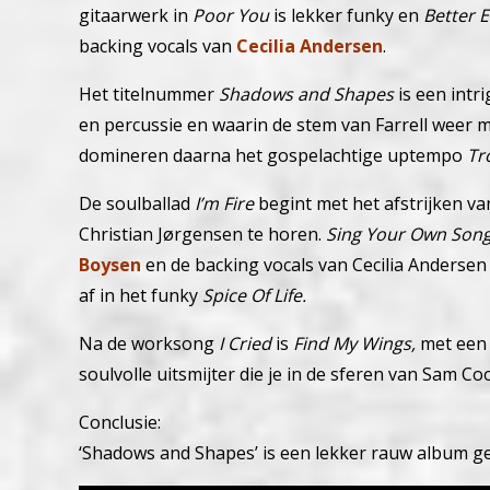
gitaarwerk in
Poor You
is lekker funky en
Better 
backing vocals van
Cecilia Andersen
.
Het titelnummer
Shadows and Shapes
is een int
en percussie en waarin de stem van Farrell weer
domineren daarna het gospelachtige uptempo
Tr
De soulballad
I’m Fire
begint met het afstrijken van
Christian Jørgensen te horen.
Sing Your Own Son
Boysen
en de backing vocals van Cecilia Andersen 
af in het funky
Spice Of Life.
Na de worksong
I Cried
is
Find My Wings,
met een 
soulvolle uitsmijter die je in de sferen van Sam 
Conclusie:
‘Shadows and Shapes’ is een lekker rauw album ge