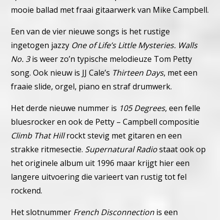
mooie ballad met fraai gitaarwerk van Mike Campbell.
Een van de vier nieuwe songs is het rustige
ingetogen jazzy
One of Life’s Little Mysteries. Walls
No. 3
is weer zo’n typische melodieuze Tom Petty
song. Ook nieuw is JJ Cale’s
Thirteen Days
, met een
fraaie slide, orgel, piano en straf drumwerk.
Het derde nieuwe nummer is
105 Degrees
, een felle
bluesrocker en ook de Petty – Campbell compositie
Climb That Hill
rockt stevig met gitaren en een
strakke ritmesectie.
Supernatural Radio
staat ook op
het originele album uit 1996 maar krijgt hier een
langere uitvoering die varieert van rustig tot fel
rockend.
Het slotnummer
French Disconnection
is een