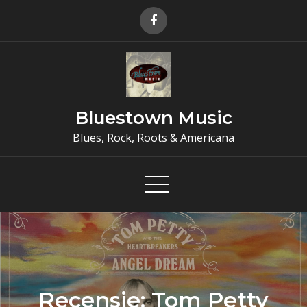
Skip
to
content
Bluestown Music
Blues, Rock, Roots & Americana
Recensie: Tom Petty