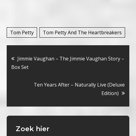
Tom Petty
Tom Petty And The Heartbreakers
Bericht
Jimmie Vaughan – The Jimmie Vaughan Story –
Box Set
navigatie
Ten Years After – Naturally Live (Deluxe
Edition)
Zoek hier