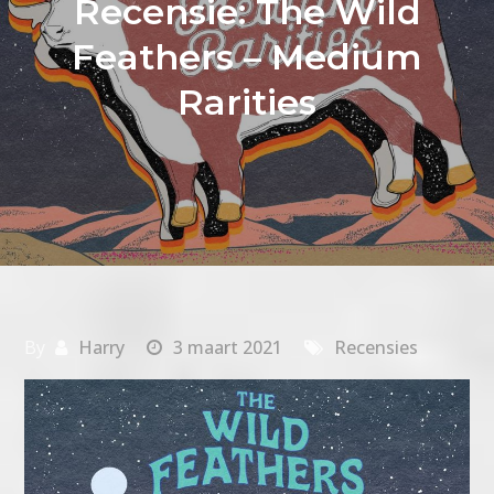
Recensie: The Wild
Feathers – Medium
Rarities
By
Harry
3 maart 2021
Recensies