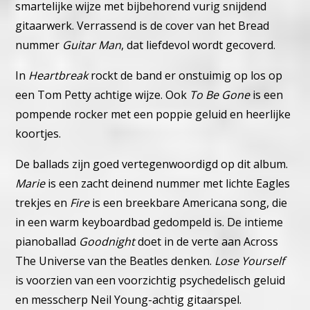
smartelijke wijze met bijbehorend vurig snijdend
gitaarwerk.
Verrassend is de cover van het Bread
nummer
Guitar Man
, dat liefdevol wordt gecoverd.
In
Heartbreak
rockt de band er onstuimig op los op
een Tom Petty achtige wijze.
Ook
To Be Gone
is een
pompende rocker met een poppie geluid en heerlijke
koortjes.
De ballads zijn goed vertegenwoordigd op dit album.
Marie
is een zacht deinend nummer met lichte Eagles
trekjes en
Fire
is een breekbare Americana song, die
in een warm keyboardbad gedompeld is.
De intieme
pianoballad
Goodnight
doet in de verte aan Across
The Universe van the Beatles denken.
Lose Yourself
is voorzien van een voorzichtig psychedelisch geluid
en messcherp Neil Young-achtig gitaarspel.