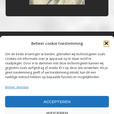
Beheer cookie toestemming
Bluestown Music
Om de beste ervaringen te bieden, gebruiken wij technologieën zoals
cookies om informatie over je apparaat op te slaan en/of te
“Voor de mooiste Blues, Rock, Roots &
raadplegen. Door in te stemmen met deze technologieën kunnen wij
gegevens zoals surfgedrag of unieke ID's op deze site verwerken. Als je
Americana”
geen toestemming geeft of uw toestemming intrekt, kan dit een
nadelige invloed hebben op bepaalde functies en mogelijkheden.
Copyright 2019 – 2026 Bluestown Music – All
Rights Reserved
Beheer diensten
Privacybeleid
ACCEPTEREN
Powered by Bluestown Music
WEIGEREN