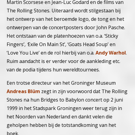
Martin Scorsese en Jean-Luc Godard en de films van
The Rolling Stones. Uiteraard wordt stilgestaan bij
het ontwerp van het beroemde logo, de tong en het
ontwerpen van de concertposters door John Pasche.
Het ontstaan van de platenhoezen van o.a. ‘Sticky
Fingers’
, ‘
Exile On Main St’
,
‘Goats Head Soup’ en
‘Love You Live’ en de rol hierbij van o.a.
Andy Warhol
.
Ruim aandacht is er verder voor de aankleding etc.
van de podia tijdens hun wereldtournees.
Een trotse directeur van het Groninger Museum
Andreas Blüm
zegt in zijn voorwoord dat The Rolling
Stones na hun Bridges to Babylon concert op 2 juni
1999 in het Stadspark Groningen weer terug zijn in
het Noorden van Nederland en dankt velen die
geholpen hebben bij de totstandkoming van het
boek.