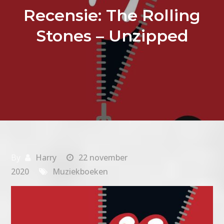
Recensie: The Rolling
Stones – Unzipped
By
Harry
22 november
2020
Muziekboeken