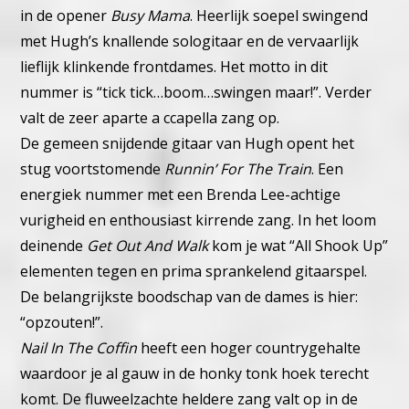
in de opener
Busy Mama
. Heerlijk soepel swingend
met Hugh’s knallende sologitaar en de vervaarlijk
lieflijk klinkende frontdames. Het motto in dit
nummer is “tick tick…boom…swingen maar!”. Verder
valt de zeer aparte a ccapella zang op.
De gemeen snijdende gitaar van Hugh opent het
stug voortstomende
Runnin’ For The Train
. Een
energiek nummer met een Brenda Lee-achtige
vurigheid en enthousiast kirrende zang.
In het loom
deinende
Get Out And Walk
kom je wat “All Shook Up”
elementen tegen en prima sprankelend gitaarspel.
De belangrijkste boodschap van de dames is hier:
“opzouten!”.
Nail In The Coffin
heeft een hoger countrygehalte
waardoor je al gauw in de honky tonk hoek terecht
komt.
De fluweelzachte heldere zang valt op in de