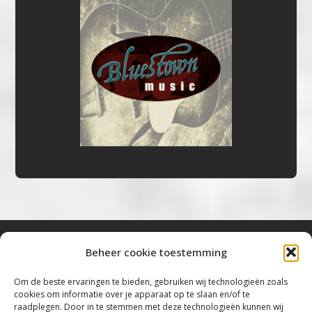
Beheer cookie toestemming
Bluestown Music
Om de beste ervaringen te bieden, gebruiken wij technologieën zoals
cookies om informatie over je apparaat op te slaan en/of te
“Voor de mooiste Blues, Rock, Roots &
raadplegen. Door in te stemmen met deze technologieën kunnen wij