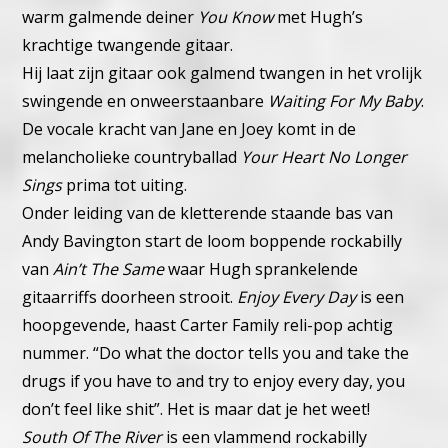
warm galmende deiner
You Know
met Hugh’s
krachtige twangende gitaar.
Hij laat zijn gitaar ook galmend twangen in het vrolijk
swingende en onweerstaanbare
Waiting For My Baby
.
De vocale kracht van Jane en Joey komt in de
melancholieke countryballad
Your Heart No Longer
Sings
prima tot uiting.
Onder leiding van de kletterende staande bas van
Andy Bavington start de loom boppende rockabilly
van
Ain’t The Same
waar Hugh sprankelende
gitaarriffs doorheen strooit.
Enjoy Every Day
is een
hoopgevende, haast Carter Family reli-pop achtig
nummer. “Do what the doctor tells you and take the
drugs if you have to and try to enjoy every day, you
don’t feel like shit”. Het is maar dat je het weet!
South Of The River
is een vlammend rockabilly