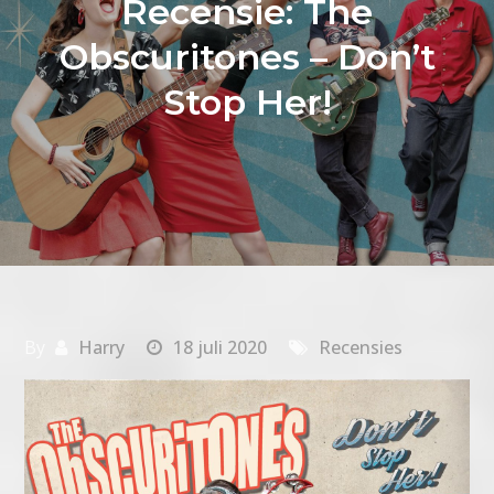
Recensie: The
Obscuritones – Don’t
Stop Her!
By
Harry
18 juli 2020
Recensies