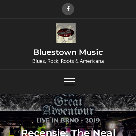
Skip
to
content
Bluestown Music
Blues, Rock, Roots & Americana
Recensie: The Neal