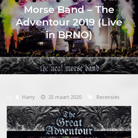
Morse Band – The
Adventour 2019 (Live
in BRNO)
By
Harry
25 maart 2020
Recensies