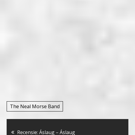
The Neal Morse Band
Bericht
Recensie: Áslaug – Áslaug