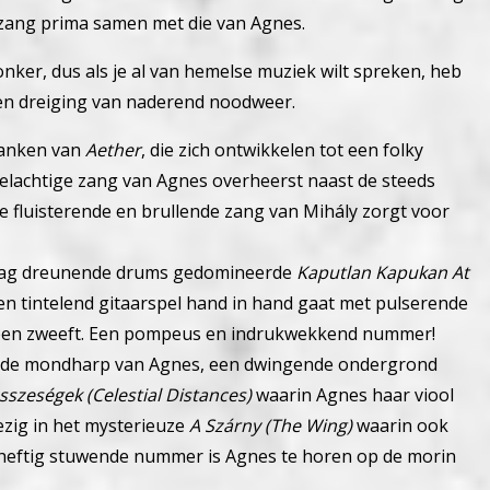
 zang prima samen met die van Agnes.
onker, dus als je al van hemelse muziek wilt spreken, heb
 een dreiging van naderend noodweer.
lanken van
Aether
, die zich ontwikkelen tot een folky
elachtige zang van Agnes overheerst naast de steeds
 fluisterende en brullende zang van Mihály zorgt voor
traag dreunende drums gedomineerde
Kaputlan Kapukan At
n tintelend gitaarspel hand in hand gaat met pulserende
heen zweeft. Een pompeus en indrukwekkend nummer!
de mondharp van Agnes, een dwingende ondergrond
sszeségek (Celestial Distances)
waarin Agnes haar viool
zig in het mysterieuze
A Szárny (The Wing)
waarin ook
ijk heftig stuwende nummer is Agnes te horen op de morin