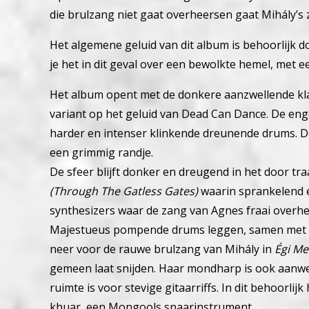
die brulzang niet gaat overheersen gaat Mihály’s
Het algemene geluid van dit album is behoorlijk d
je het in dit geval over een bewolkte hemel, met
Het album opent met de donkere aanzwellende k
variant op het geluid van Dead Can Dance. De eng
harder en intenser klinkende dreunende drums. De
een grimmig randje.
De sfeer blijft donker en dreugend in het door 
(Through The Gatless Gates)
waarin sprankelend e
synthesizers waar de zang van Agnes fraai over
Majestueus pompende drums leggen, samen met 
neer voor de rauwe brulzang van Mihály in
Égi Me
gemeen laat snijden.
Haar mondharp is ook aanwe
ruimte is voor stevige gitaarriffs. In dit behoorl
khuar, een Mongools snaarinstrument.