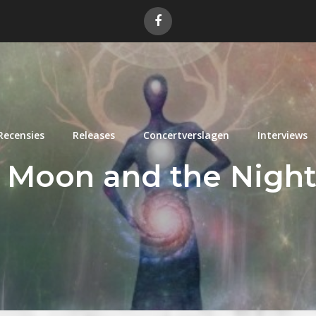
Recensies
Releases
Concertverslagen
Interviews
 Moon and the Nights