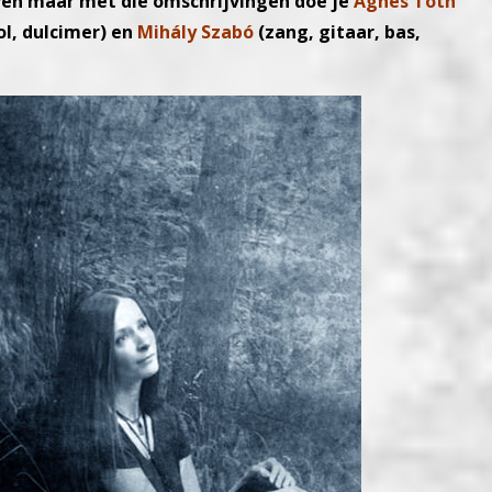
ven maar met die omschrijvingen doe je
Agnes Tóth
l, dulcimer) en
Mihály Szabó
(zang, gitaar, bas,