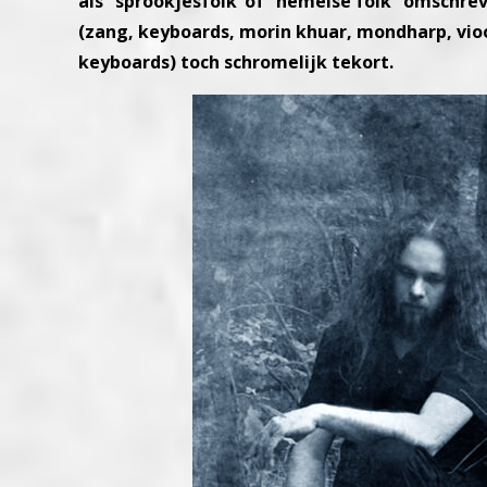
als “sprookjesfolk”of “hemelse folk” omschre
(zang, keyboards, morin khuar, mondharp, vioo
keyboards) toch schromelijk tekort.