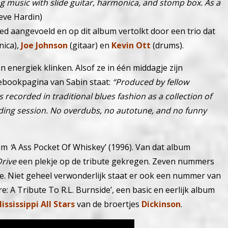
 music with slide guitar, harmonica, and stomp box. As a
eve Hardin)
d aangevoeld en op dit album vertolkt door een trio dat
nica),
Joe Johnson
(gitaar) en
Kevin Ott
(drums).
 energiek klinken. Alsof ze in één middagje zijn
cebookpagina van Sabin staat:
“
Produced by fellow
 recorded in traditional blues fashion as a collection of
ording session. No overdubs, no autotune, and no funny
bum
‘
A Ass Pocket Of Whiskey’ (1996). Van dat album
rive
een plekje op de tribute gekregen. Zeven nummers
de. Niet geheel verwonderlijk staat er ook een nummer van
re: A Tribute To R.L. Burnside’, een basic en eerlijk album
ssissippi All Stars
van de broertjes
Dickinson
.