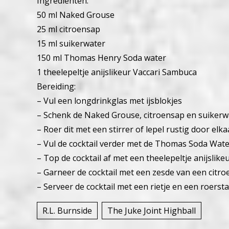
Ingrediënten:
50 ml Naked Grouse
25 ml citroensap
15 ml suikerwater
150 ml Thomas Henry Soda water
1 theelepeltje anijslikeur Vaccari Sambuca
Bereiding:
– Vul een longdrinkglas met ijsblokjes
– Schenk de Naked Grouse, citroensap en suikerw
– Roer dit met een stirrer of lepel rustig door elka
– Vul de cocktail verder met de Thomas Soda Wat
– Top de cocktail af met een theelepeltje anijslike
– Garneer de cocktail met een zesde van een citroe
– Serveer de cocktail met een rietje en een roerst
R.L. Burnside
The Juke Joint Highball