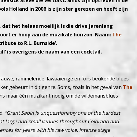
easick Steve die vertolkt. Sinds zijn optreden in de
ols Holland in 2006 is zijn ster gerezen en heeft zijn
, dat het helaas moeilijk is die drive jarenlang
oort er hoop aan de muzikale horizon. Naam:
The
tribute to R.L. Burnside’.
l’ is overigens de naam van een cocktail.
j rauwe, rammelende, lawaaierige en fors beukende blues.
vaker gebeurt in dit genre. Soms, zoals in het geval van
The
gens maar één muzikant nodig om de wildemansblues
d.
“Grant Sabin is unquestionably one of the hardest
at large and small venues throughout Colorado and
ences for years with his raw voice, intense stage