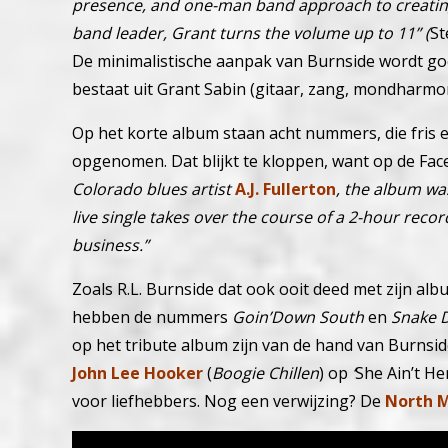
presence, and one-man band approach to creating
band leader, Grant turns the volume up to 11” (
St
De minimalistische aanpak van Burnside wordt goe
bestaat uit Grant Sabin (gitaar, zang, mondharmo
Op het korte album staan acht nummers, die fris en
opgenomen. Dat blijkt te kloppen, want op de Fa
Colorado blues artist
A.J. Fullerton
, the album was
live single takes over the course of a 2-hour rec
business.”
Zoals R.L. Burnside dat ook ooit deed met zijn al
hebben de nummers
Goin’Down South
en
Snake D
op het tribute album zijn van de hand van Burnsi
John Lee Hooker
(
Boogie Chillen
) op
‘
She Ain’t He
voor liefhebbers. Nog een verwijzing? De
North Mi