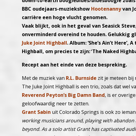
down-to-earth boogieblues/bluesboogie zoals S
BBC oudejaars-muziekshow
Hootenanny
van Jo
carrière een hoge vlucht genomen.
Vaak blijkt, ook in het geval van Seasick Steve
onverminderd overeind te houden. Gelukkig gl
Juke Joint Highball
. Album:
‘She’s Ain’t Here’, A 
Highball, om precies te zijn:
‘
The Naked Highbal
Recept aan het einde van deze bespreking.
Met de muziek van
R.L. Burnside
zit je meteen bi
The Juke Joint Highball is een trio, zoals dat wel 
Reverend Peyton’s Big Damn Band
, is er overi
geloofwaardig neer te zetten.
Grant Sabin
uit Colorado Springs is ook zo ieman
working musicians around, playing with abandon 
beyond. As a solo artist Grant has captivated audi