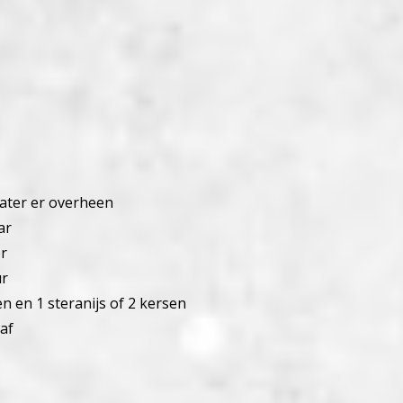
ater er overheen
ar
er
ur
n en 1 steranijs of 2 kersen
aaf