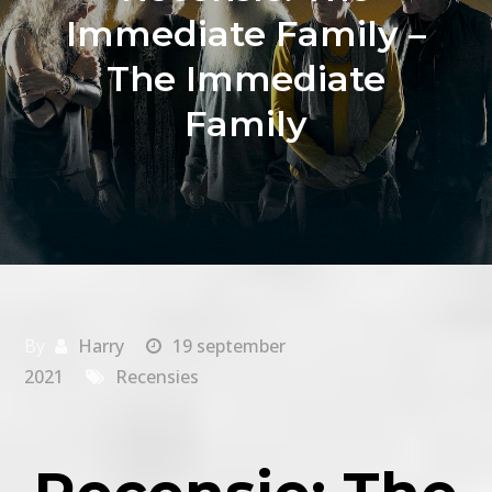
Immediate Family –
The Immediate
Family
By
Harry
19 september
2021
Recensies