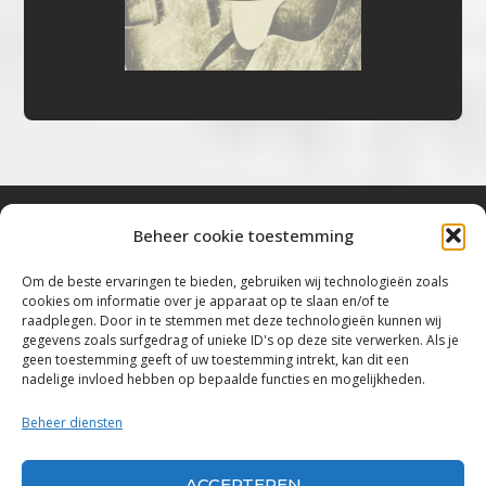
Beheer cookie toestemming
Bluestown Music
Om de beste ervaringen te bieden, gebruiken wij technologieën zoals
cookies om informatie over je apparaat op te slaan en/of te
“Voor de mooiste Blues, Rock, Roots &
raadplegen. Door in te stemmen met deze technologieën kunnen wij
gegevens zoals surfgedrag of unieke ID's op deze site verwerken. Als je
Americana”
geen toestemming geeft of uw toestemming intrekt, kan dit een
nadelige invloed hebben op bepaalde functies en mogelijkheden.
Copyright 2019 – 2026 Bluestown Music – All
Rights Reserved
Beheer diensten
Privacybeleid
ACCEPTEREN