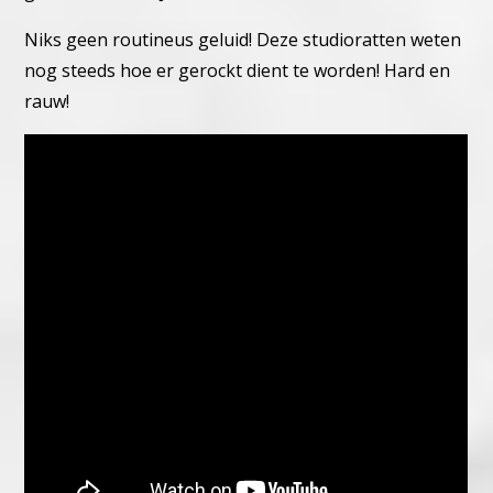
Niks geen routineus geluid! Deze studioratten weten
nog steeds hoe er gerockt dient te worden! Hard en
rauw!