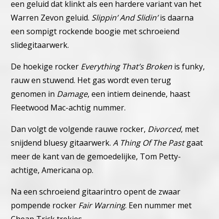
een geluid dat klinkt als een hardere variant van het
Warren Zevon geluid.
Slippin’ And Slidin’
is daarna
een sompigt rockende boogie met schroeiend
slidegitaarwerk.
De hoekige rocker
Everything That’s Broken
is funky,
rauw en stuwend.
Het gas wordt even terug
genomen in
Damage
, een intiem deinende, haast
Fleetwood Mac-achtig nummer.
Dan volgt de volgende rauwe rocker,
Divorced
, met
snijdend bluesy gitaarwerk.
A Thing Of The Past
gaat
meer de kant van de gemoedelijke, Tom Petty-
achtige, Americana op.
Na een schroeiend gitaarintro opent de zwaar
pompende rocker
Fair Warning
. Een nummer met
Cheap Trick trekjes.