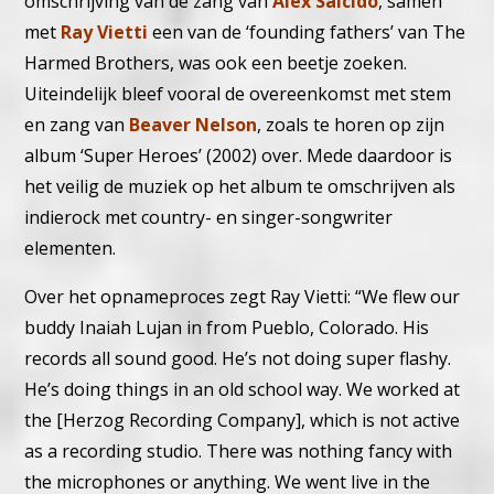
omschrijving van de zang van
Alex Salcido
, samen
met
Ray Vietti
een van de ‘founding fathers’ van The
Harmed Brothers, was ook een beetje zoeken.
Uiteindelijk bleef vooral de overeenkomst met stem
en zang van
Beaver Nelson
, zoals te horen op zijn
album ‘Super Heroes’ (2002) over. Mede daardoor is
het veilig de muziek op het album te omschrijven als
indierock met country- en singer-songwriter
elementen.
Over het opnameproces zegt Ray Vietti: “We flew our
buddy Inaiah Lujan in from Pueblo, Colorado. His
records all sound good. He’s not doing super flashy.
He’s doing things in an old school way. We worked at
the [Herzog Recording Company], which is not active
as a recording studio. There was nothing fancy with
the microphones or anything. We went live in the