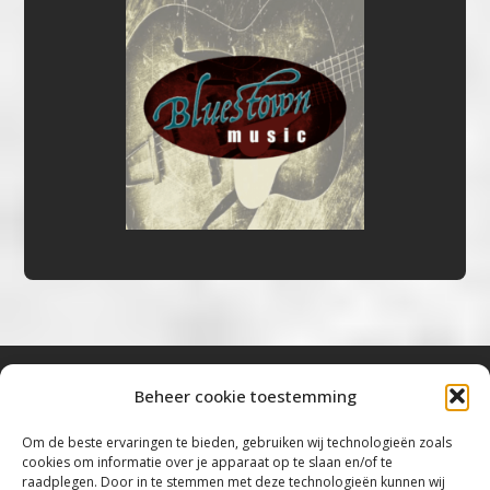
Beheer cookie toestemming
Bluestown Music
Om de beste ervaringen te bieden, gebruiken wij technologieën zoals
cookies om informatie over je apparaat op te slaan en/of te
“Voor de mooiste Blues, Rock, Roots &
raadplegen. Door in te stemmen met deze technologieën kunnen wij