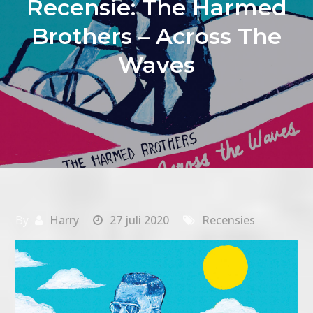
Recensie: The Harmed
Brothers – Across The
Waves
By
Harry
27 juli 2020
Recensies