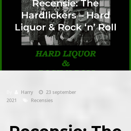
Recensie: The
Hardlickers – Hard
Liquor & Rock ‘n’ Roll
By
Harry
23 september
2021
Recensies