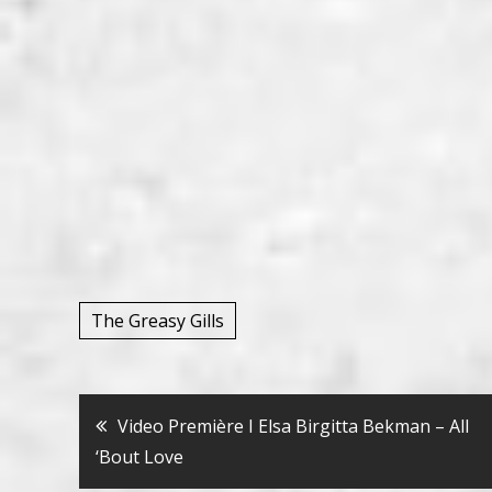
The Greasy Gills
Bericht
Video Première I Elsa Birgitta Bekman – All
‘Bout Love