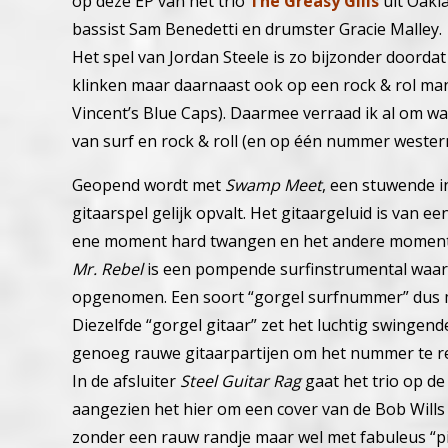
op deze EP van het trio
The Greasy Gills
uit Oakla
bassist Sam Benedetti en drumster Gracie Malley.
Het spel van Jordan Steele is zo bijzonder doordat
klinken maar daarnaast ook op een rock & rol mani
Vincent’s Blue Caps).
Daarmee verraad ik al om wat
van surf en rock & roll (en op één nummer wester
Geopend wordt met
Swamp Meet
, een stuwende 
gitaarspel gelijk opvalt. Het gitaargeluid is van ee
ene moment hard twangen en het andere moment 
Mr. Rebel
is een pompende surfinstrumental waarin 
opgenomen. Een soort “gorgel surfnummer” dus me
Diezelfde “gorgel gitaar” zet het luchtig swingen
genoeg rauwe gitaarpartijen om het nummer te red
In de afsluiter
Steel Guitar Rag
gaat het trio op de
aangezien het hier om een cover van de Bob Wills
zonder een rauw randje maar wel met fabuleus “pi