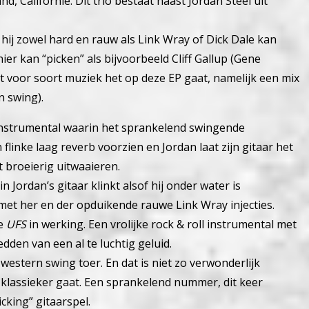
nd, Californië. Dit trio bestaat naast Jordan Steel uit
 hij zowel hard en rauw als Link Wray of Dick Dale kan
er kan “picken” als bijvoorbeeld Cliff Gallup (Gene
 voor soort muziek het op deze EP gaat, namelijk een mix
n swing).
instrumental waarin het sprankelend swingende
n flinke laag reverb voorzien en Jordan laat zijn gitaar het
broeierig uitwaaieren.
Jordan’s gitaar klinkt alsof hij onder water is
t her en der opduikende rauwe Link Wray injecties.
de
UFS
in werking. Een vrolijke rock & roll instrumental met
den van een al te luchtig geluid.
 western swing toer. En dat is niet zo verwonderlijk
 klassieker gaat. Een sprankelend nummer, dit keer
cking” gitaarspel.