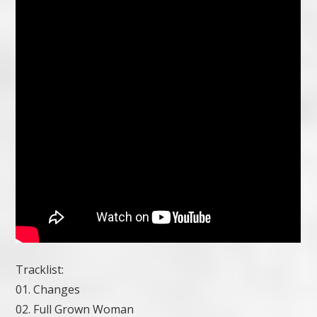
Tracklist:
01. Changes
02. Full Grown Woman