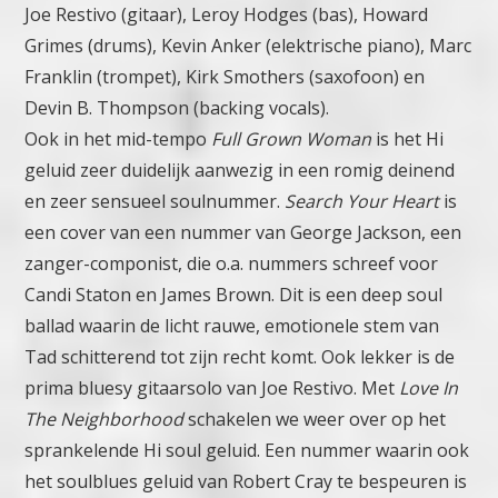
Joe Restivo (gitaar), Leroy Hodges (bas), Howard
Grimes (drums), Kevin Anker (elektrische piano), Marc
Franklin (trompet), Kirk Smothers (saxofoon) en
Devin B. Thompson (backing vocals).
Ook in het mid-tempo
Full Grown Woman
is het Hi
geluid zeer duidelijk aanwezig in een romig deinend
en zeer sensueel soulnummer.
Search Your Heart
is
een cover van een nummer van George Jackson, een
zanger-componist, die o.a. nummers schreef voor
Candi Staton en James Brown. Dit is een deep soul
ballad waarin de licht rauwe, emotionele stem van
Tad schitterend tot zijn recht komt. Ook lekker is de
prima bluesy gitaarsolo van Joe Restivo.
Met
Love In
The Neighborhood
schakelen we weer over op het
sprankelende Hi soul geluid. Een nummer waarin ook
het soulblues geluid van Robert Cray te bespeuren is