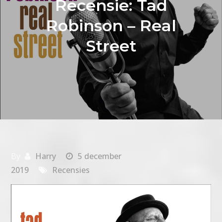
Recensie: Tad
Robinson – Real
Street
By
Harry
5 december
2019
Recensies