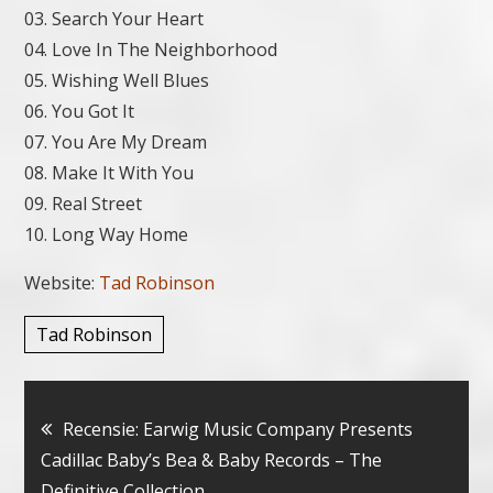
03. Search Your Heart
04. Love In The Neighborhood
05. Wishing Well Blues
06. You Got It
07. You Are My Dream
08. Make It With You
09. Real Street
10. Long Way Home
Website:
Tad Robinson
Tad Robinson
Bericht
Recensie: Earwig Music Company Presents
Cadillac Baby’s Bea & Baby Records – The
navigatie
Definitive Collection