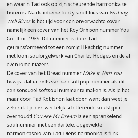
en waarin Tad ook op zijn scheurende harmonica te
horen is.
Na de intieme funky soulblues van
Wishing
Well Blues
is het tijd voor een onverwachte cover,
namelijk een cover van het Roy Orbison nummer You
Got It uit 1989. Dit nummer is door Tad
getransformeerd tot een romig Hi-achtig nummer
met loom soulorgelwerk van Charles Hodges en de al
even lome blazers.
De cover van het Bread nummer
Make It With You
bewijst dat er zelfs van een softpop nummer als dit
een sensueel softsoul nummer te maken is. Als je het
maar door Tad Robisnon laat doen want dan weet je
zeker dat je een werkelijk schitterende soulslijper
overhoudt!
You Are My Dream
is een sprankelend
soulnummer met een dartele, opgewekte
harmonicasolo van Tad.
Diens harmonica is flink