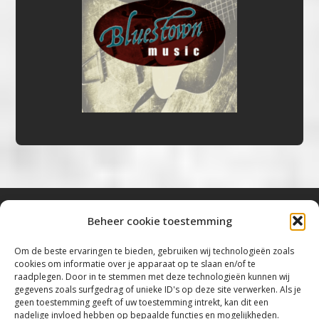
Beheer cookie toestemming
Bluestown Music
Om de beste ervaringen te bieden, gebruiken wij technologieën zoals
cookies om informatie over je apparaat op te slaan en/of te
“Voor de mooiste Blues, Rock, Roots &
raadplegen. Door in te stemmen met deze technologieën kunnen wij
gegevens zoals surfgedrag of unieke ID's op deze site verwerken. Als je
Americana”
geen toestemming geeft of uw toestemming intrekt, kan dit een
nadelige invloed hebben op bepaalde functies en mogelijkheden.