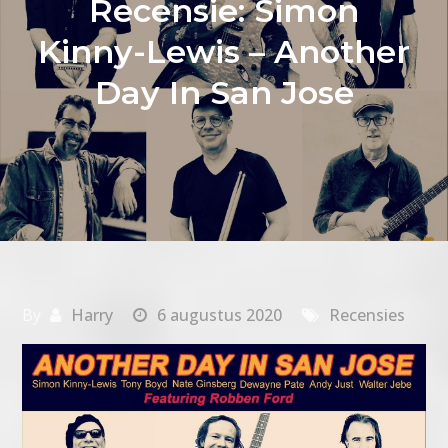
Recensie: Simon
Kinny-Lewis – Another
Day In San Jose
By
Harry
6 augustus 2020
Recensies