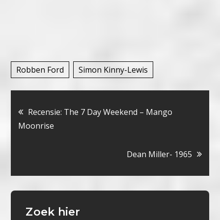
Robben Ford
Simon Kinny-Lewis
Bericht
Recensie: The 7 Day Weekend – Mango
Moonrise
navigatie
Dean Miller- 1965
Zoek hier