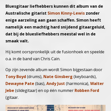
Bluesgitaar liefhebbers kunnen dit album van de
Australische gitarist
Simon Kinny-Lewis
zonder
enige aarzeling aan gaan schaffen. Simon heeft
namelijk een machtig hard snijdend gitaargeluid,
dat bij de bluesliefhebbers meestal wel in de
smaak valt.
Hij komt oorspronkelijk uit de fusionhoek en speelde
o.a. in de band van Chris Cain.
Op zijn zevende album wordt Simon bijgestaan door
Tony Boyd
(drums),
Nate Ginsberg
(keyboards),
Dewayne Pate
(bas),
Andy Just
(harmonica),
Walter
Jebe
(slidegitaar) en op één nummer
Robben Ford
(gitaar.