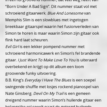
“Born Under A Bad Sign”. Dit nummer staat vol met
schroeiend gitaarwerk.
Blue And Lonesome
van
Memphis Slim is een slowblues met ingetogen
breekbaar gitaarspel waarin het fusionverleden van
Simon te horen is maar waarin Simon zijn gitaar ook
flink hard laat scheuren.
Evil Girl
is een lekker pompend nummer met
schroeiend harmonicawerk en Simon’s fel brandende
gitaar.
I Just Want To Make Love To You
is uiteraard
overbekend en krijgt op dit album een loom
groovende funky uitvoering.
B.B. King’s
Everyday I Have The Blues
is een soepel
swingende shuffle met losjes rockend pianospel van
Nate Ginsberg.
Devil On My Trail
is een gemeen
dreigend nummer waarin Simon’s huilende gitaar een
belangrijke rol speelt naast de getergd huilende