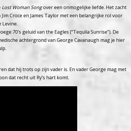
e
Lost Woman Song
over een onmogelijke liefde.
Het zacht
n Jim Croce en James Taylor met een belangrijke rol voor
 Levine.
ge 70’s geluid van the Eagles (“Tequila Sunrise”).
De
 medische achtergrond van George Cavanaugh mag je hier
lp.
n dat hij trots op zijn vader is. En vader George mag met
oon dat recht uit Ry’s hart komt.