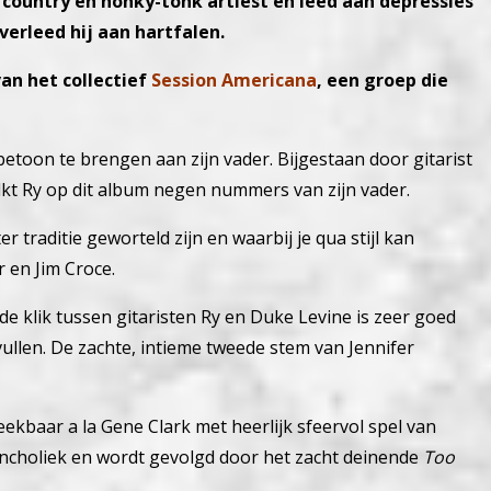
ountry en honky-tonk artiest en leed aan depressies
verleed hij aan hartfalen.
van het collectief
Session Americana
, een groep die
etoon te brengen aan zijn vader. Bijgestaan door gitarist
lkt Ry op dit album negen nummers van zijn vader.
 traditie geworteld zijn en waarbij je qua stijl kan
 en Jim Croce.
de klik tussen gitaristen Ry en Duke Levine is zeer goed
ullen. De zachte, intieme tweede stem van Jennifer
reekbaar a la Gene Clark met heerlijk sfeervol spel van
choliek en wordt gevolgd door het zacht deinende
Too