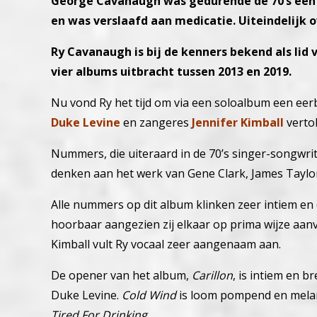
George Cavanaugh was gedurende de 70’s een c
en was verslaafd aan medicatie. Uiteindelijk o
Ry Cavanaugh is bij de kenners bekend als lid 
vier albums uitbracht tussen 2013 en 2019.
Nu vond Ry het tijd om via een soloalbum een eerb
Duke Levine
en zangeres
Jennifer Kimball
verto
Nummers, die uiteraard in de 70’s singer-songwriter
denken aan het werk van Gene Clark, James Taylor
Alle nummers op dit album klinken zeer intiem en 
hoorbaar aangezien zij elkaar op prima wijze aanv
Kimball vult Ry vocaal zeer aangenaam aan.
De opener van het album,
Carillon
, is intiem en b
Duke Levine.
Cold Wind
is loom pompend en melan
Tired For Drinking
.