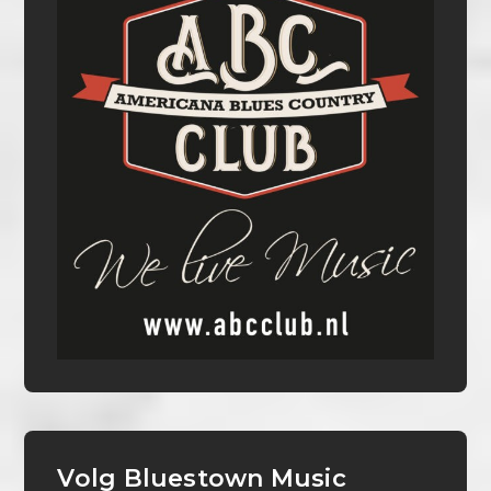
Volg Bluestown Music