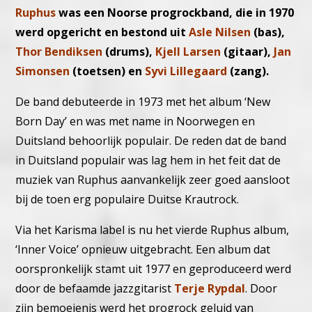
Ruphus
was een Noorse progrockband, die in 1970
werd opgericht en bestond uit
Asle Nilsen
(bas),
Thor Bendiksen
(drums),
Kjell Larsen
(gitaar),
Jan
Simonsen
(toetsen) en
Syvi Lillegaard
(zang).
De band debuteerde in 1973 met het album ‘New
Born Day’ en was met name in Noorwegen en
Duitsland behoorlijk populair. De reden dat de band
in Duitsland populair was lag hem in het feit dat de
muziek van Ruphus aanvankelijk zeer goed aansloot
bij de toen erg populaire Duitse Krautrock.
Via het Karisma label is nu het vierde Ruphus album,
‘Inner Voice’ opnieuw uitgebracht. Een album dat
oorspronkelijk stamt uit 1977 en geproduceerd werd
door de befaamde jazzgitarist
Terje Rypdal
. Door
zijn bemoeienis werd het progrock geluid van