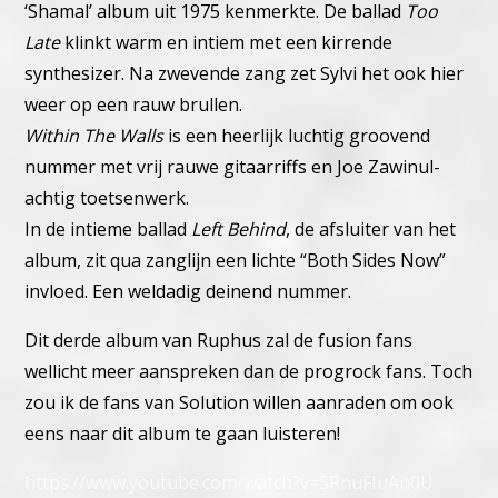
‘Shamal’ album uit 1975 kenmerkte.
De ballad
Too
Late
klinkt warm en intiem met een kirrende
synthesizer. Na zwevende zang zet Sylvi het ook hier
weer op een rauw brullen.
Within The Walls
is een heerlijk luchtig groovend
nummer met vrij rauwe gitaarriffs en Joe Zawinul-
achtig toetsenwerk.
In de intieme ballad
Left Behind
, de afsluiter van het
album, zit qua zanglijn een lichte “Both Sides Now”
invloed. Een weldadig deinend nummer.
Dit derde album van Ruphus zal de fusion fans
wellicht meer aanspreken dan de progrock fans. Toch
zou ik de fans van Solution willen aanraden om ook
eens naar dit album te gaan luisteren!
https://www.youtube.com/watch?v=5RnuFIuAn0U