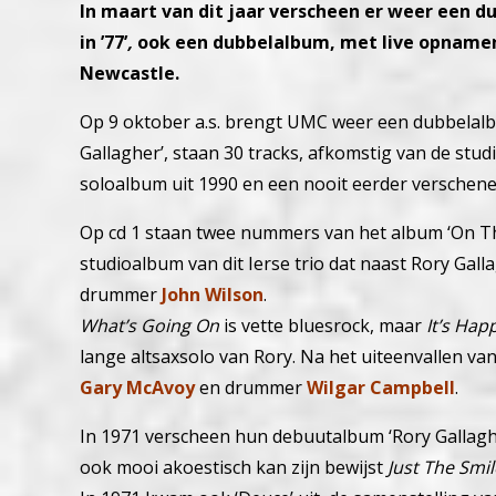
In maart van dit jaar verscheen er weer een d
in ’77’
,
ook een dubbelalbum, met live opnamen 
Newcastle.
Op 9 oktober a.s. brengt UMC weer een dubbelalbu
Gallagher’, staan 30 tracks, afkomstig van de stud
soloalbum uit 1990 en een nooit eerder verschen
Op cd 1 staan twee nummers van het album ‘On T
studioalbum van dit Ierse trio dat naast Rory Gall
drummer
John Wilson
.
What’s Going On
is vette bluesrock, maar
It’s Hap
lange altsaxsolo van Rory. Na het uiteenvallen v
Gary McAvoy
en drummer
Wilgar Campbell
.
In 1971 verscheen hun debuutalbum ‘Rory Gallagher
ook mooi akoestisch kan zijn bewijst
Just The Smil