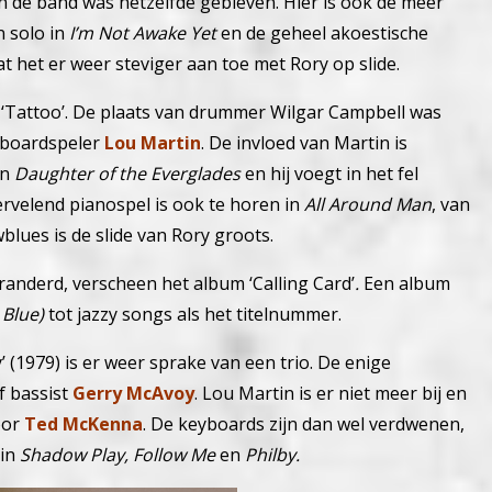
n de band was hetzelfde gebleven. Hier is ook de meer
n solo in
I’m Not Awake Yet
en de geheel akoestische
t het er weer steviger aan toe met Rory op slide.
n ‘Tattoo’. De plaats van drummer Wilgar Campbell was
yboardspeler
Lou Martin
. De invloed van Martin is
in
Daughter of the Everglades
en hij voegt in het fel
Wervelend pianospel is ook te horen in
All Around Man
, van
wblues is de slide van Rory groots.
randerd, verscheen het album ‘Calling Card’
.
Een album
 Blue)
tot jazzy songs als het titelnummer.
y’ (1979) is er weer sprake van een trio. De enige
f bassist
Gerry McAvoy
. Lou Martin is er niet meer bij en
oor
Ted McKenna
. De keyboards zijn dan wel verdwenen,
 in
Shadow Play, Follow Me
en
Philby.