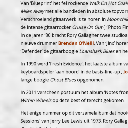
Van ‘Blueprint’ het fel rockende
Walk On Hot Coal
Miles Away
met alle bandleden in absolute topvo
Verschroeiend gitaarwerk is te horen in
Moonchi
de intense gitaarrocker
Cruise On Out
(
‘
Photo Fin
In de jaren ’80 bracht Rory Gallagher twee studioal
nieuwe drummer
Brendan O’Neill
. Van ‘Jinx’ ho
‘Defender’ de gitaarboogie
Loanshark Blues
en he
In 1990 werd ‘Fresh Evidence’
,
het laatste album va
keyboardspeler ‘aan boord’ in de basis-line-up ,
J
lange boogie
Ghost Blues
opgenomen.
In 2011 verscheen postuum het album ‘Notes from S
Within Wheels
op deze best of terecht gekomen.
Het enige nummer op dit verzamelalbum dat nooit 
Sessions’ van Jerry Lee Lewis uit 1973. Rory Galla