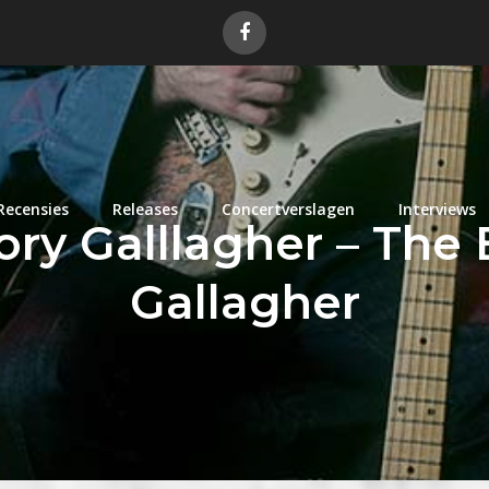
Recensies
Releases
Concertverslagen
Interviews
ory Galllagher – The 
Gallagher