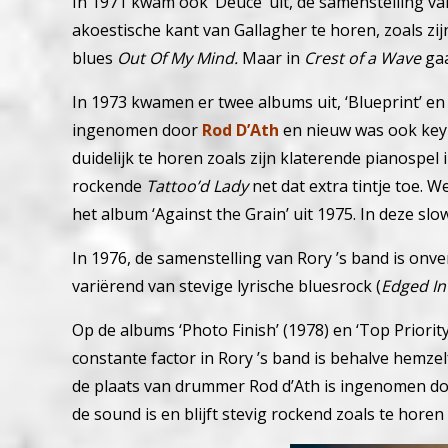
In 1971 kwam ook ‘Deuce’ uit, de samenstelling va
akoestische kant van Gallagher te horen, zoals zij
blues
Out Of My Mind.
Maar in
Crest of a Wave
gaa
In 1973 kwamen er twee albums uit, ‘Blueprint’ e
ingenomen door
Rod D’Ath
en nieuw was ook ke
duidelijk te horen zoals zijn klaterende pianospel 
rockende
Tattoo’d Lady
net dat extra tintje toe. 
het album ‘Against the Grain’ uit 1975. In deze slo
In 1976, de samenstelling van Rory ’s band is onve
variërend van stevige lyrische bluesrock (
Edged In
Op de albums ‘Photo Finish’ (1978) en ‘Top
Priorit
constante factor in Rory ’s band is behalve hemzel
de plaats van drummer Rod d’Ath is ingenomen d
de sound is en blijft stevig rockend zoals te horen