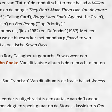
s
en van ‘Tattoo’ de ronduit schitterende ballad
A Million
rm en de boogie
They Don’t Make Them Like You Anymore.
ld
(
‘
Calling Card’),
Bought and Sold
( ‘Against the Grain’)
,
ish’) en
Bad Penny
(‘Top Priority’).
‘
bums uit, ‘Jinx’ (1982) en ‘Defender’ (1987). Met een
ren we de bluesrocker met mondharp
Jinxed
en van
t akoestische
Seven Days.
n Rory Gallagher uitgebracht. Er was weer een
ohn Cooke
. Van dit laatste album is de ruim acht minuten
an Francisco’. Van dit album is de fraaie ballad
Wheels
eerder is uitgebracht is een outtake van de ‘London
gher zingt en speelt gitaar op de Stones klassieker
(I Can