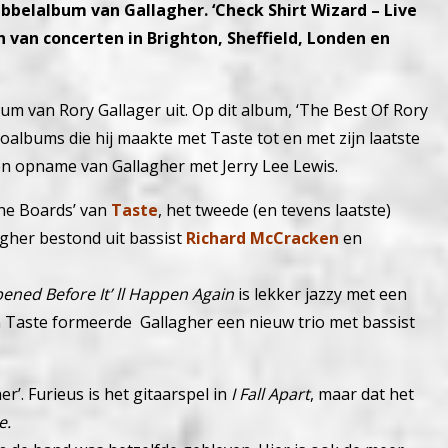
ubbelalbum van Gallagher. ‘Check Shirt Wizard – Live
van concerten in Brighton, Sheffield, Londen en
m van Rory Gallager uit. Op dit album, ‘The Best Of Rory
ioalbums die hij maakte met Taste tot en met zijn laatste
en opname van Gallagher met Jerry Lee Lewis.
he Boards’ van
Taste
, het tweede (en tevens laatste)
agher bestond uit bassist
Richard McCracken
en
pened Before It’ ll Happen Again
is lekker jazzy met een
an Taste formeerde Gallagher een nieuw trio met bassist
’. Furieus is het gitaarspel in
I Fall Apart
, maar dat het
e.