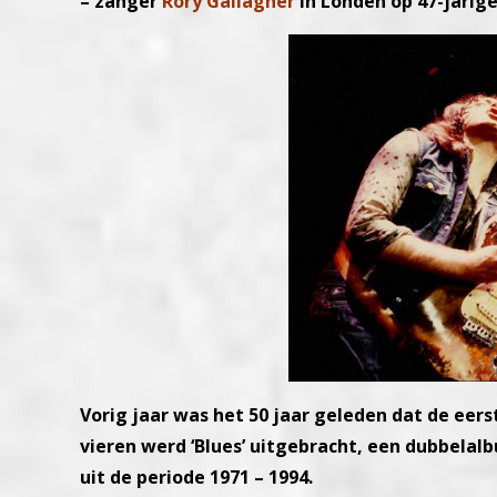
– zanger
Rory Gallagher
in Londen op 47-jarig
Vorig jaar was het 50 jaar geleden dat de eer
vieren werd ‘Blues’ uitgebracht, een dubbel
uit de periode 1971 – 1994.