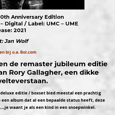
50th Anniversary Edition
– Digital /
Label: UMC – UME
ease: 2021
t: Jan Wolf
en bij o.a. Bol.com
n de remaster jubileum editie
n Rory Gallagher, een dikke
welteverstaan.
deluxe editie / boxset bied meestal een prachtig
 een album dat al een bepaalde status heeft, deze
….je waant je als een kind in een snoepwinkel.