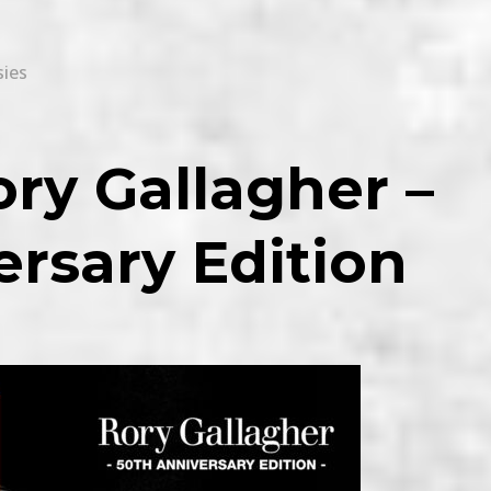
ies
ory Gallagher –
ersary Edition