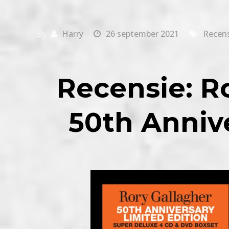
By
Harry
26 september 2021
Recens
Recensie
: R
50th Anniv