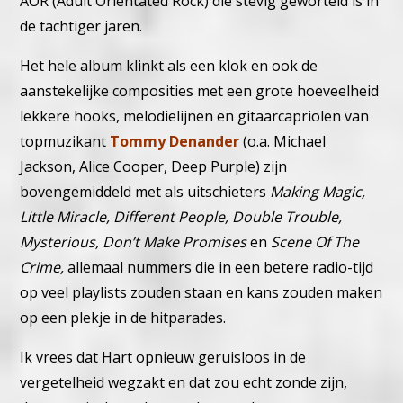
AOR (Adult Orientated Rock) die stevig geworteld is in
de tachtiger jaren.
Het hele album klinkt als een klok en ook de
aanstekelijke composities met een grote hoeveelheid
lekkere hooks, melodielijnen en gitaarcapriolen van
topmuzikant
Tommy Denander
(o.a. Michael
Jackson, Alice Cooper, Deep Purple) zijn
bovengemiddeld met als uitschieters
Making Magic,
Little Miracle, Different People, Double Trouble,
Mysterious, Don’t Make Promises
en
Scene Of The
Crime,
allemaal nummers die in een betere radio-tijd
op veel playlists zouden staan en kans zouden maken
op een plekje in de hitparades.
Ik vrees dat Hart opnieuw geruisloos in de
vergetelheid wegzakt en dat zou echt zonde zijn,