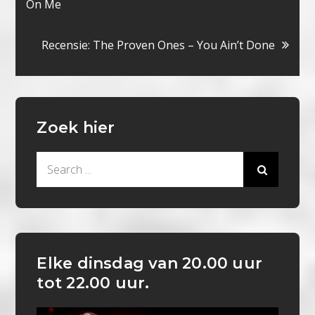
On Me
navigatie
Recensie: The Proven Ones – You Ain’t Done
Zoek hier
Search
for:
Elke dinsdag van 20.00 uur
tot 22.00 uur.