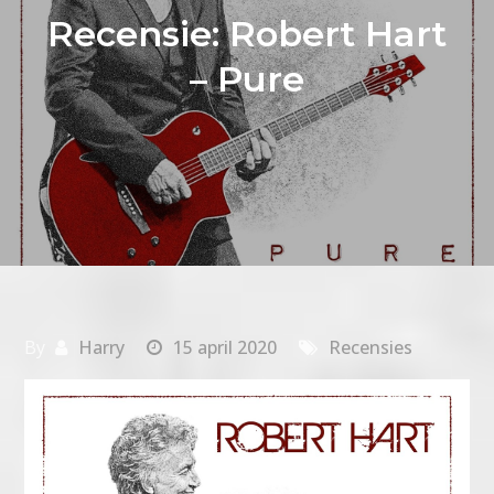
Recensie: Robert Hart
– Pure
By
Harry
15 april 2020
Recensies