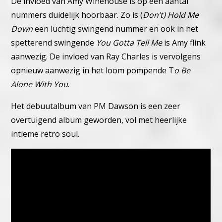
De invloed van Amy Winehouse is op een aantal
nummers duidelijk hoorbaar. Zo is (
Don’t) Hold Me
Down
een luchtig swingend nummer en ook in het
spetterend swingende
You Gotta Tell Me
is Amy flink
aanwezig.
De invloed van Ray Charles is vervolgens
opnieuw aanwezig in het loom pompende T
o Be
Alone With You
.
Het debuutalbum van PM Dawson is een zeer
overtuigend album geworden, vol met heerlijke
intieme retro soul.