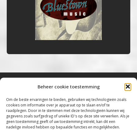
Beheer cookie toestemming
Bluestown Music
Om de beste ervaringen te bieden, gebruiken wij technologieën zoals
cookies om informatie over je apparaat op te slaan en/of te
“Voor de mooiste Blues, Rock, Roots &
raadplegen. Door in te stemmen met deze technologieën kunnen wij
gegevens zoals surfgedrag of unieke ID's op deze site verwerken. Als je
Americana”
geen toestemming geeft of uw toestemming intrekt, kan dit een
nadelige invloed hebben op bepaalde functies en mogelijkheden.
Copyright 2019 – 2026 Bluestown Music – All