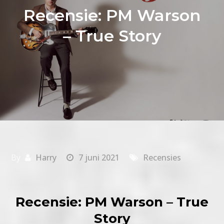
Recensie: PM Warson
– True Story
By
Harry
7 juni 2021
Recensies
Recensie: PM Warson – True
Story