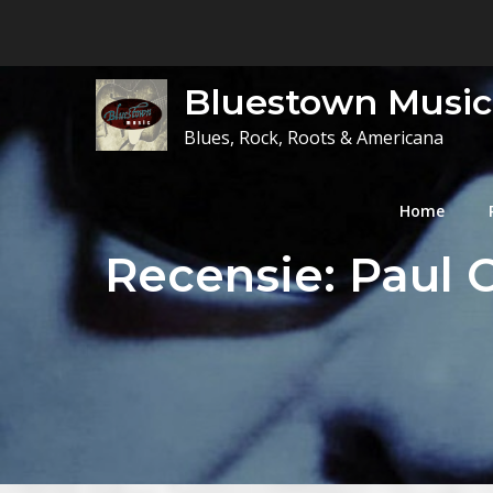
Skip
to
content
Bluestown Music
Blues, Rock, Roots & Americana
Home
Recensie: Paul 