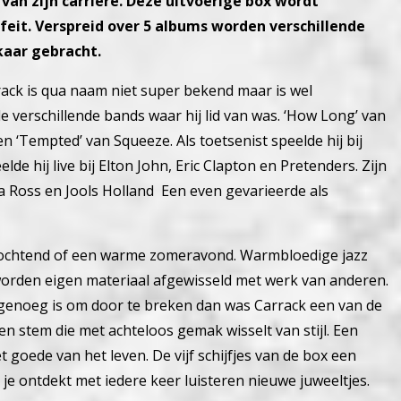
n van zijn carrière. Deze uitvoerige box wordt
 feit. Verspreid over 5 albums worden verschillende
kaar gebracht.
rack is qua naam niet super bekend maar is wel
e verschillende bands waar hij lid van was. ‘How Long’ van
n ‘Tempted’ van Squeeze. Als toetsenist speelde hij bij
e hij live bij Elton John, Eric Clapton en Pretenders. Zijn
Ross en Jools Holland Een even gevarieerde als
gochtend of een warme zomeravond. Warmbloedige jazz
worden eigen materiaal afgewisseld met werk van anderen.
 genoeg is om door te breken dan was Carrack een van de
n stem die met achteloos gemak wisselt van stijl. Een
goede van het leven. De vijf schijfjes van de box een
je ontdekt met iedere keer luisteren nieuwe juweeltjes.