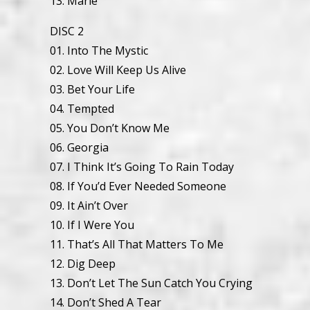
13. Marie
DISC 2
01. Into The Mystic
02. Love Will Keep Us Alive
03. Bet Your Life
04. Tempted
05. You Don’t Know Me
06. Georgia
07. I Think It’s Going To Rain Today
08. If You’d Ever Needed Someone
09. It Ain’t Over
10. If I Were You
11. That’s All That Matters To Me
12. Dig Deep
13. Don’t Let The Sun Catch You Crying
14. Don’t Shed A Tear