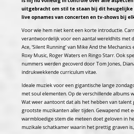
is hij nu volledig in controle over alle aspecte
uitgebracht om stil te staan bij dit heugelijke
live opnames van concerten en tv-shows bij el
Voor wie hem niet kent een korte introductie. Car
verantwoordelijk voor een aantal wereldhits met d
Ace, ‘Silent Running’ van Mike And the Mechanics e
Roxy Music, Roger Waters en Ringo Starr. Ook speeld
nummers werden gecoverd door Tom Jones, Diana 
indrukwekkende curriculum vitae.
Ideale muziek voor een gigantische lange zonda
met soul elementen. Op de verschillende albums 
Wat weer aantoont dat als het hebben van talent
grootste muzikanten aller tijden. Gewapend met ee
warmbloedige stem die meteen doet geloven in het 
muzikale schatkamer waarin het prettig graven is, 