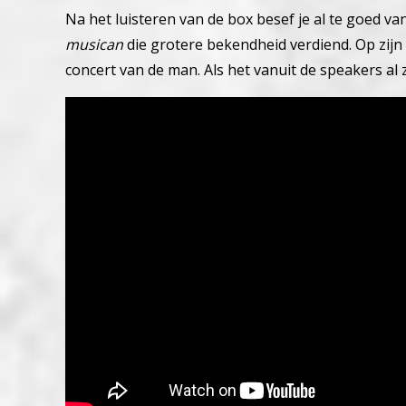
Na het luisteren van de box besef je al te goed v
musican
die grotere bekendheid verdiend. Op zijn 
concert van de man. Als het vanuit de speakers al zo