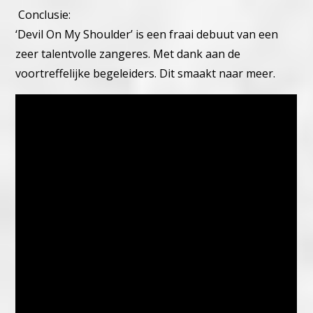
Conclusie:
‘Devil On My Shoulder’ is een fraai debuut van een
zeer talentvolle zangeres. Met dank aan de
voortreffelijke begeleiders. Dit smaakt naar meer.