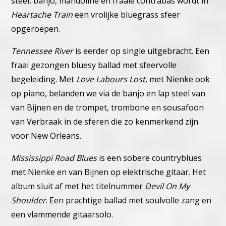
steel, banjo, mandoline en fraaie contrabas wordt in
Heartache Train
een vrolijke bluegrass sfeer
opgeroepen.
Tennessee River
is eerder op single uitgebracht. Een
fraai gezongen bluesy ballad met sfeervolle
begeleiding. Met
Love Labours Lost
, met Nienke ook
op piano, belanden we via de banjo en lap steel van
van Bijnen en de trompet, trombone en sousafoon
van Verbraak in de sferen die zo kenmerkend zijn
voor New Orleans.
Mississippi Road Blues
is een sobere countryblues
met Nienke en van Bijnen op elektrische gitaar. Het
album sluit af met het titelnummer
Devil On My
Shoulder
. Een prachtige ballad met soulvolle zang en
een vlammende gitaarsolo.