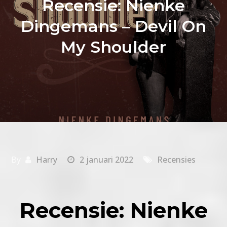
Recensie: Nienke
Dingemans – Devil On
My Shoulder
By
Harry
2 januari 2022
Recensies
Recensie: Nienke