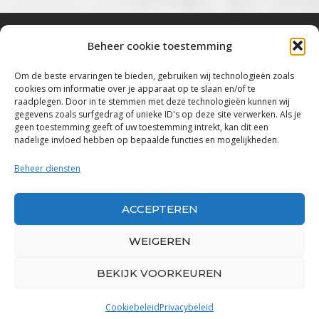
Beheer cookie toestemming
Bluestown Music
Om de beste ervaringen te bieden, gebruiken wij technologieën zoals
cookies om informatie over je apparaat op te slaan en/of te
“Voor de mooiste Blues, Rock, Roots &
raadplegen. Door in te stemmen met deze technologieën kunnen wij
gegevens zoals surfgedrag of unieke ID's op deze site verwerken. Als je
Americana”
geen toestemming geeft of uw toestemming intrekt, kan dit een
nadelige invloed hebben op bepaalde functies en mogelijkheden.
Copyright 2019 – 2026 Bluestown Music – All
Rights Reserved
Beheer diensten
Privacybeleid
ACCEPTEREN
Powered by Bluestown Music
WEIGEREN
BEKIJK VOORKEUREN
Cookiebeleid
Privacybeleid