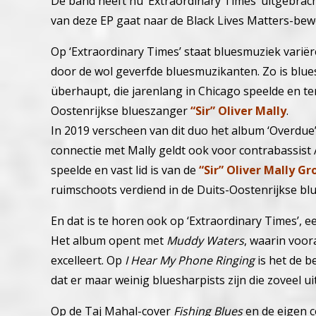
De band heeft nu ‘Extraordinary Times’ uitgebrac
van deze EP gaat naar de Black Lives Matters-bew
Op ‘Extraordinary Times’ staat bluesmuziek variër
door de wol geverfde bluesmuzikanten. Zo is blu
überhaupt, die jarenlang in Chicago speelde en t
Oostenrijkse blueszanger
“Sir” Oliver Mally
.
In 2019 verscheen van dit duo het album ‘Overdue
connectie met Mally geldt ook voor contrabassist 
speelde en vast lid is van de
“Sir” Oliver Mally Gr
ruimschoots verdiend in de Duits-Oostenrijkse bl
En dat is te horen ook op ‘Extraordinary Times’, 
Het album opent met
Muddy Waters
, waarin voo
excelleert. Op
I Hear My Phone Ringing
is het de b
dat er maar weinig bluesharpists zijn die zoveel u
Op de Taj Mahal-cover
Fishing Blues
en de eigen 