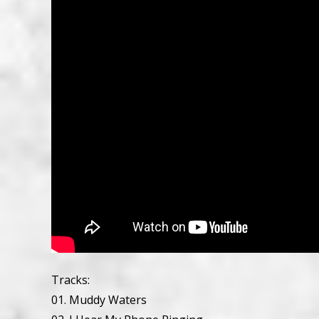
Tracks:
01. Muddy Waters