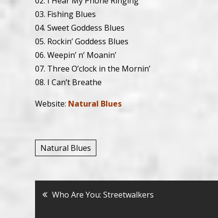
02. I Hear My Phone Ringing
03. Fishing Blues
04. Sweet Goddess Blues
05. Rockin’ Goddess Blues
06. Weepin’ n’ Moanin’
07. Three O’clock in the Mornin’
08. I Can’t Breathe
Website:
Natural Blues
Natural Blues
Bericht
Who Are You: Streetwalkers