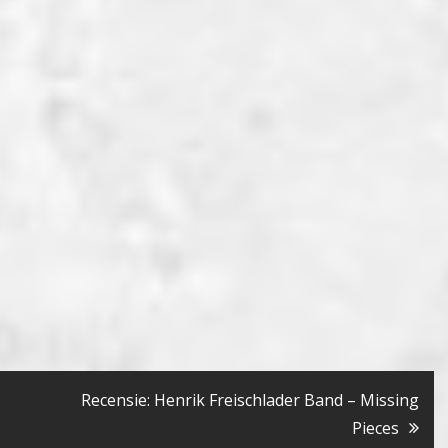
Recensie: Henrik Freischlader Band – Missing
Pieces