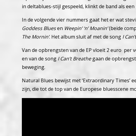
in deltablues-stijl gespeeld, klinkt de band als e
In de volgende vier nummers gaat het er wat stev
Goddess Blues
en
Weepin’ ‘n’ Moanin’
(beide comp
The Mornin’
.
Het album sluit af met de song
I Can’
Van de opbrengsten van de EP vloeit 2 euro per 
en van de song
I Can’t Breathe
gaan de opbrengsten
beweging.
Natural Blues bewijst met ‘Extraordinary Times’ 
zijn, die tot de top van de Europese bluesscene