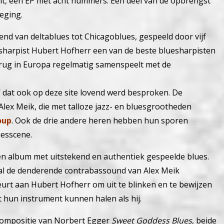
ht, een EP met acht nummers. Een deel van de opbrengst
eging.
end van deltablues tot Chicagoblues, gespeeld door vijf
esharpist Hubert Hofherr een van de beste bluesharpisten
erug in Europa regelmatig samenspeelt met de
’ dat ook op deze site lovend werd besproken. De
Alex Meik, die met talloze jazz- en bluesgrootheden
oup
. Ook de drie andere heren hebben hun sporen
uesscene.
een album met uitstekend en authentiek gespeelde blues.
ral de denderende contrabassound van Alex Meik
eurt aan Hubert Hofherr om uit te blinken en te bewijzen
it hun instrument kunnen halen als hij.
compositie van Norbert Egger
Sweet Goddess Blues
, beide