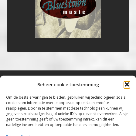
Beheer cookie toestemming
Bluestown Music
Om de beste ervaringen te bieden, gebruiken wij technologieën zoals
cookies om informatie over je apparaat op te slaan en/of te
“Voor de mooiste Blues, Rock, Roots &
raadplegen. Door in te stemmen met deze technologieën kunnen wij
gegevens zoals surfgedrag of unieke ID's op deze site verwerken. Als je
Americana”
geen toestemming geeft of uw toestemming intrekt, kan dit een
nadelige invloed hebben op bepaalde functies en mogelijkheden.
Copyright 2019 – 2026 Bluestown Music – All