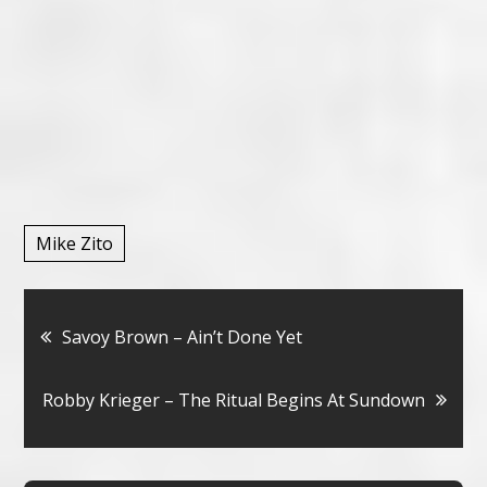
Mike Zito
Bericht
Savoy Brown – Ain’t Done Yet
navigatie
Robby Krieger – The Ritual Begins At Sundown