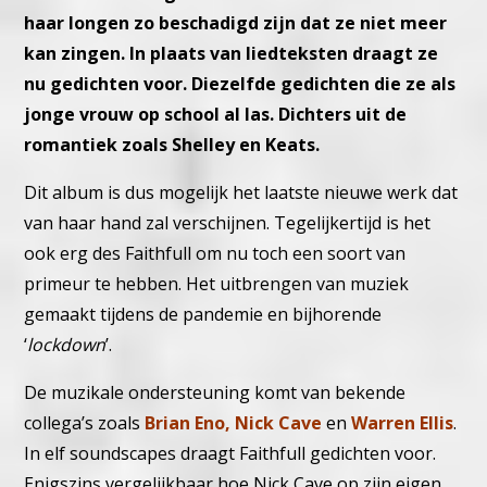
haar longen zo beschadigd zijn dat ze niet meer
kan zingen. In plaats van liedteksten draagt ze
nu gedichten voor. Diezelfde gedichten die ze als
jonge vrouw op school al las. Dichters uit de
romantiek zoals Shelley en Keats.
Dit album is dus mogelijk het laatste nieuwe werk dat
van haar hand zal verschijnen. Tegelijkertijd is het
ook erg des Faithfull om nu toch een soort van
primeur te hebben. Het uitbrengen van muziek
gemaakt tijdens de pandemie en bijhorende
‘
lockdown
’.
De muzikale ondersteuning komt van bekende
collega’s zoals
Brian Eno, Nick Cave
en
Warren Ellis
.
In elf soundscapes draagt Faithfull gedichten voor.
Enigszins vergelijkbaar hoe Nick Cave op zijn eigen