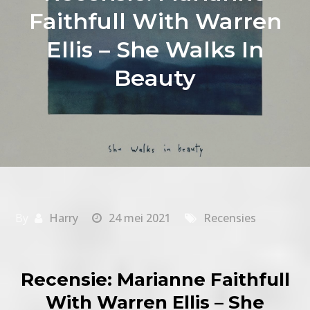
Faithfull With Warren
Ellis – She Walks In
Beauty
By
Harry
24 mei 2021
Recensies
Recensie: Marianne Faithfull
With Warren Ellis – She