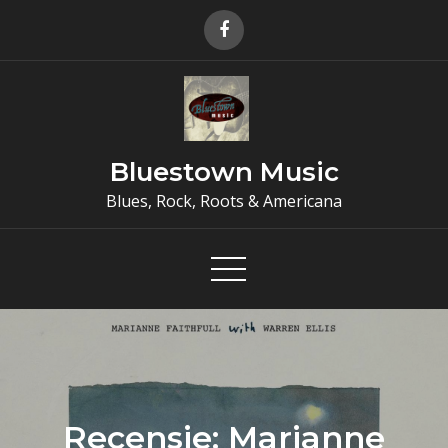
Skip
to
content
Bluestown Music
Blues, Rock, Roots & Americana
Recensie: Marianne