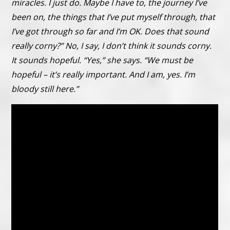
miracles. I just do. Maybe I have to, the journey I’ve
been on, the things that I’ve put myself through, that
I’ve got through so far and I’m OK. Does that sound
really corny?” No, I say, I don’t think it sounds corny.
It sounds hopeful. “Yes,” she says. “We must be
hopeful – it’s really important. And I am, yes. I’m
bloody still here.”