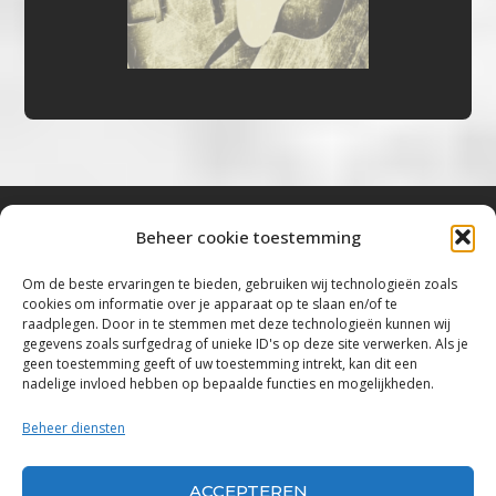
Beheer cookie toestemming
Bluestown Music
Om de beste ervaringen te bieden, gebruiken wij technologieën zoals
cookies om informatie over je apparaat op te slaan en/of te
“Voor de mooiste Blues, Rock, Roots &
raadplegen. Door in te stemmen met deze technologieën kunnen wij
gegevens zoals surfgedrag of unieke ID's op deze site verwerken. Als je
Americana”
geen toestemming geeft of uw toestemming intrekt, kan dit een
nadelige invloed hebben op bepaalde functies en mogelijkheden.
Copyright 2019 – 2026 Bluestown Music – All
Rights Reserved
Beheer diensten
Privacybeleid
ACCEPTEREN