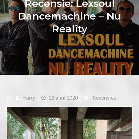
Recensie: Lexsoul
Dancemachine – Nu
Reality
By
Harry
29 april 2020
Recensies