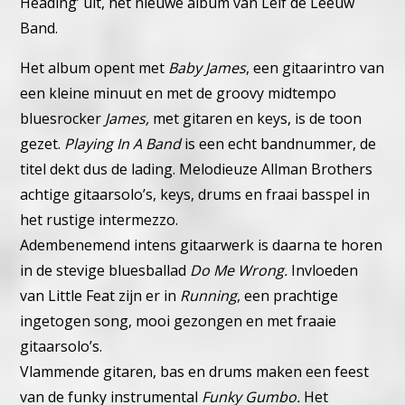
Heading’ uit, het nieuwe album van Leif de Leeuw
Band.
Het album opent met
Baby James
, een gitaarintro van
een kleine minuut en met de groovy midtempo
bluesrocker
James,
met gitaren en keys, is de toon
gezet.
Playing In A Band
is een echt bandnummer, de
titel dekt dus de lading. Melodieuze Allman Brothers
achtige gitaarsolo’s, keys, drums en fraai basspel in
het rustige intermezzo.
Adembenemend intens gitaarwerk is daarna te horen
in de stevige bluesballad
Do Me Wrong.
Invloeden
van Little Feat zijn er in
Running
, een prachtige
ingetogen song, mooi gezongen en met fraaie
gitaarsolo’s.
Vlammende gitaren, bas en drums maken een feest
van de funky instrumental
Funky Gumbo.
Het