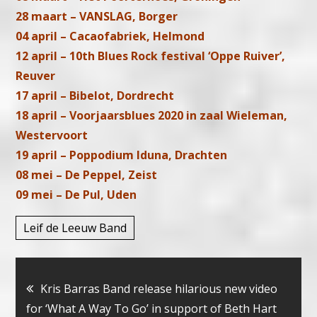
28 maart – VANSLAG, Borger
04 april – Cacaofabriek, Helmond
12 april – 10th Blues Rock festival ‘Oppe Ruiver’,
Reuver
17 april – Bibelot, Dordrecht
18 april – Voorjaarsblues 2020 in zaal Wieleman,
Westervoort
19 april – Poppodium Iduna, Drachten
08 mei – De Peppel, Zeist
09 mei – De Pul, Uden
Leif de Leeuw Band
Bericht
Kris Barras Band release hilarious new video
for ‘What A Way To Go’ in support of Beth Hart