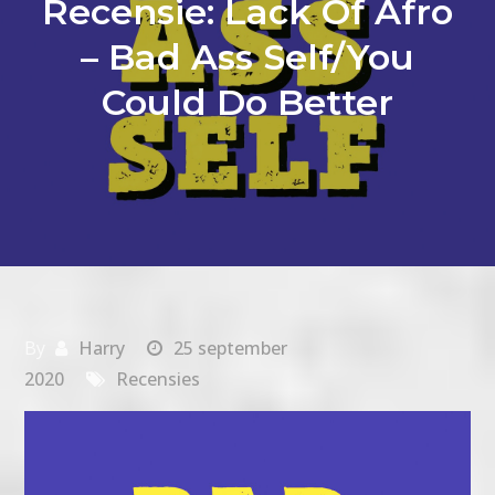
Recensie: Lack Of Afro
– Bad Ass Self/You
Could Do Better
By
Harry
25 september
2020
Recensies