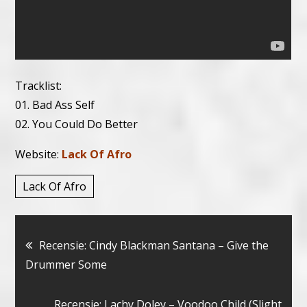
Tracklist:
01. Bad Ass Self
02. You Could Do Better
Website:
Lack Of Afro
Lack Of Afro
Bericht
Recensie: Cindy Blackman Santana – Give the
Drummer Some
navigatie
Recensie: Lachy Doley – Voodoo Child (Slight