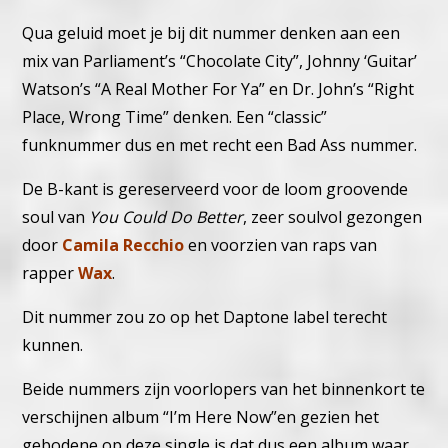
Qua geluid moet je bij dit nummer denken aan een
mix van Parliament’s “Chocolate City”, Johnny ‘Guitar’
Watson’s “A Real Mother For Ya” en Dr. John’s “Right
Place, Wrong Time” denken. Een “classic”
funknummer dus en met recht een Bad Ass nummer.
De B-kant is gereserveerd voor de loom groovende
soul van
You Could Do Better
, zeer soulvol gezongen
door
Camila Recchio
en voorzien van raps van
rapper
Wax
.
Dit nummer zou zo op het Daptone label terecht
kunnen.
Beide nummers zijn voorlopers van het binnenkort te
verschijnen album “I’m Here Now”en gezien het
gebodene op deze single is dat dus een album waar