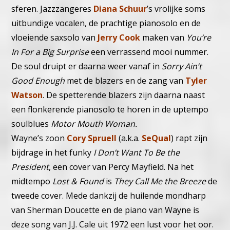
sferen. Jazzzangeres
Diana Schuur
’s vrolijke soms
uitbundige vocalen, de prachtige pianosolo en de
vloeiende saxsolo van
Jerry Cook
maken van
You’re
In For a Big Surprise
een verrassend mooi nummer.
De soul druipt er daarna weer vanaf in
Sorry Ain’t
Good Enough
met de blazers en de zang van
Tyler
Watson
. De spetterende blazers zijn daarna naast
een flonkerende pianosolo te horen in de uptempo
soulblues
Motor Mouth Woman.
Wayne’s zoon
Cory Spruell
(a.k.a.
SeQual
) rapt zijn
bijdrage in het funky
I Don’t Want To Be the
President
, een cover van Percy Mayfield. Na het
midtempo
Lost & Found
is
They Call Me the Breeze
de
tweede cover. Mede dankzij de huilende mondharp
van Sherman Doucette en de piano van Wayne is
deze song van J.J. Cale uit 1972 een lust voor het oor.