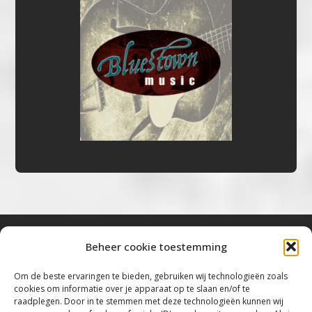
Beheer cookie toestemming
Bluestown Music
Om de beste ervaringen te bieden, gebruiken wij technologieën zoals
cookies om informatie over je apparaat op te slaan en/of te
“Voor de mooiste Blues, Rock, Roots &
raadplegen. Door in te stemmen met deze technologieën kunnen wij