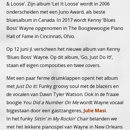
& Loose’
.
Zijn album ‘Let It Loose’ wordt in 2006
onderscheiden met een Juno Award, als beste
bluesalbum in Canada. In 2017 wordt Kenny ‘Blues
Boss’ Wayne opgenomen in The Boogiewoogie Piano
Hall of Fame in Cincinnati, Ohio.
Op 12 juni jl. verscheen het nieuwe album van Kenny
‘Blues Boss’ Wayne. Op dit album, ‘Go, Just Do It!’,
staan elf eigen composities en twee covers.
Met een paar ferme drumklappen opent het album
met
Just Do It!
. Funky groovy soul met de blazers en
de vocalen van Dawn Tyler Watson. Ook in de fraaie
boogie
You Did a Number On Me
wordt Wayne vocaal
bijgestaan door een gastzangeres,
Julie Masi
.
In het funky
Sittin’ in My Rockin’ Chair
belanden we
met het lekkere pianospel van Wayne in New Orleans