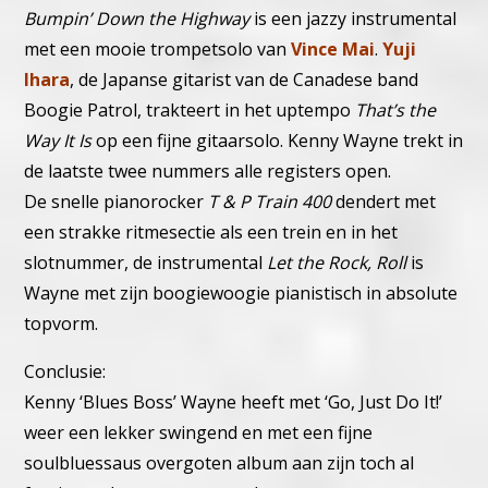
Bumpin’ Down the Highway
is een jazzy instrumental
met een mooie trompetsolo van
Vince Mai
.
Yuji
Ihara
, de Japanse gitarist van de Canadese band
Boogie Patrol, trakteert in het uptempo
That’s the
Way It Is
op een fijne gitaarsolo. Kenny Wayne trekt in
de laatste twee nummers alle registers open.
De snelle pianorocker
T & P Train 400
dendert met
een strakke ritmesectie als een trein en in het
slotnummer, de instrumental
Let the Rock, Roll
is
Wayne met zijn boogiewoogie pianistisch in absolute
topvorm.
Conclusie:
Kenny ‘Blues Boss’ Wayne heeft met ‘Go, Just Do It!’
weer een lekker swingend en met een fijne
soulbluessaus overgoten album aan zijn toch al