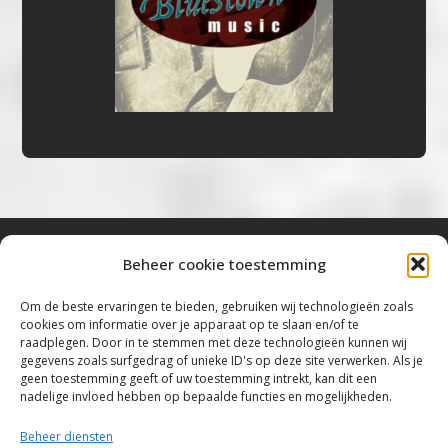
Beheer cookie toestemming
Bluestown Music
Om de beste ervaringen te bieden, gebruiken wij technologieën zoals
cookies om informatie over je apparaat op te slaan en/of te
“Voor de mooiste Blues, Rock, Roots &
raadplegen. Door in te stemmen met deze technologieën kunnen wij
gegevens zoals surfgedrag of unieke ID's op deze site verwerken. Als je
Americana”
geen toestemming geeft of uw toestemming intrekt, kan dit een
nadelige invloed hebben op bepaalde functies en mogelijkheden.
Copyright 2019 – 2026 Bluestown Music – All
Rights Reserved
Beheer diensten