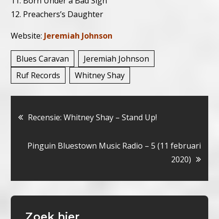
11. Born Under a Bad Sign
12. Preachers’s Daughter
Website:
Jeremiah Johnson
Blues Caravan
Jeremiah Johnson
Ruf Records
Whitney Shay
Bericht
Recensie: Whitney Shay – Stand Up!
navigatie
Pinguin Bluestown Music Radio – 5 (11 februari
2020)
Zoek hier