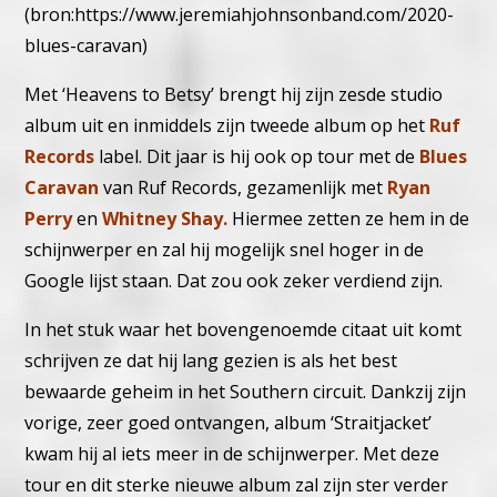
(bron:
https://www.jeremiahjohnsonband.com/2020-
blues-caravan
)
Met ‘Heavens to Betsy’ brengt hij zijn zesde studio
album uit en inmiddels zijn tweede album op het
Ruf
Records
label. Dit jaar is hij ook op tour met de
Blues
Caravan
van Ruf Records, gezamenlijk met
R
yan
Perry
en
Whitney Shay.
Hiermee zetten ze hem in de
schijnwerper en zal hij mogelijk snel hoger in de
Google lijst staan. Dat zou ook zeker verdiend zijn.
In het stuk waar het bovengenoemde citaat uit komt
schrijven ze dat hij lang gezien is als het best
bewaarde geheim in het Southern circuit. Dankzij zijn
vorige, zeer goed ontvangen, album ‘Straitjacket’
kwam hij al iets meer in de schijnwerper. Met deze
tour en dit sterke nieuwe album zal zijn ster verder