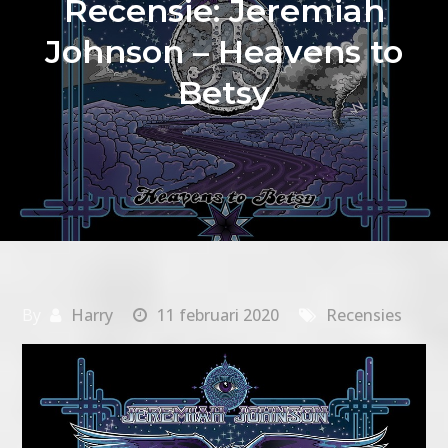
Recensie: Jeremiah
Johnson – Heavens to
Betsy
By
Harry
11 februari 2020
Recensies