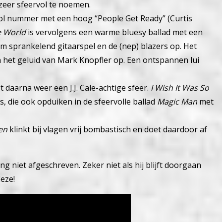
zeer sfeervol te noemen.
vol nummer met een hoog “People Get Ready” (Curtis
e World
is vervolgens een warme bluesy ballad met een
em sprankelend gitaarspel en de (nep) blazers op.
Het
 het geluid van Mark Knopfler op. Een ontspannen lui
 daarna weer een J.J. Cale-achtige sfeer.
I Wish It Was So
s, die ook opduiken in de sfeervolle ballad
Magic Man
met
en
klinkt bij vlagen vrij bombastisch en doet daardoor af
ng niet afgeschreven. Zeker niet als hij blijft doorgaan
eze!