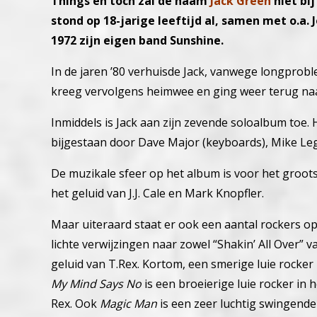
Things en toch zal de naam
Jack Green
niet bij
stond op 18-jarige leeftijd al, samen met o.a.
1972 zijn eigen band Sunshine.
In de jaren ’80 verhuisde Jack, vanwege longproblem
kreeg vervolgens heimwee en ging weer terug naa
Inmiddels is Jack aan zijn zevende soloalbum toe. 
bijgestaan door Dave Major (keyboards), Mike Legg
De muzikale sfeer op het album is voor het groot
het geluid van J.J. Cale en Mark Knopfler.
Maar uiteraard staat er ook een aantal rockers o
lichte verwijzingen naar zowel “Shakin’ All Over” 
geluid van T.Rex. Kortom, een smerige luie rocke
My Mind Says No
is een broeierige luie rocker in 
Rex.
Ook
Magic Man
is een zeer luchtig swingende