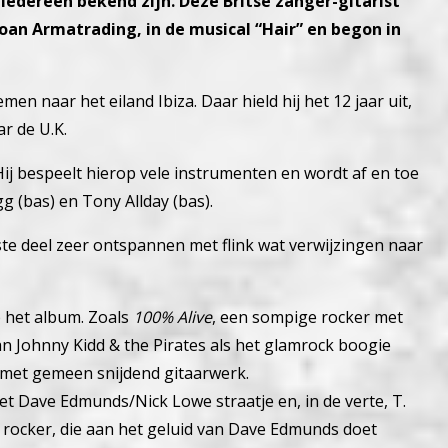
 iedereen bekend zijn. Deze Britse zanger-gitarist
 Joan Armatrading, in de musical “Hair” en begon in
en naar het eiland Ibiza. Daar hield hij het 12 jaar uit,
r de U.K.
Hij bespeelt hierop vele instrumenten en wordt af en toe
 (bas) en Tony Allday (bas).
ste deel zeer ontspannen met flink wat verwijzingen naar
p het album. Zoals
100% Alive
, een sompige rocker met
van Johnny Kidd & the Pirates als het glamrock boogie
r met gemeen snijdend gitaarwerk.
het Dave Edmunds/Nick Lowe straatje en, in de verte, T.
 rocker, die aan het geluid van Dave Edmunds doet