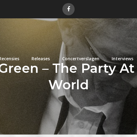
Recensies
Releases
Concertverslagen
Interviews
Green – The Party A
World