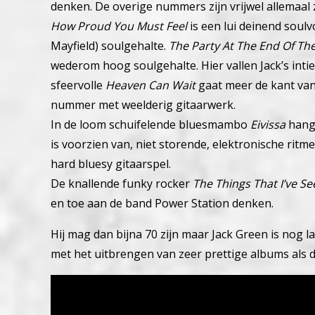
denken.
De overige nummers zijn vrijwel allemaal 
How Proud You Must Feel
is een lui deinend soul
Mayfield) soulgehalte.
The Party At The End Of Th
wederom hoog soulgehalte. Hier vallen Jack’s inti
sfeervolle
Heaven Can Wait
gaat meer de kant van
nummer met weelderig gitaarwerk.
In de loom schuifelende bluesmambo
Eivissa
hangt
is voorzien van, niet storende, elektronische ritme
hard bluesy gitaarspel.
De knallende funky rocker
The Things That I’ve Se
en toe aan de band Power Station denken.
Hij mag dan bijna 70 zijn maar Jack Green is nog la
met het uitbrengen van zeer prettige albums als d