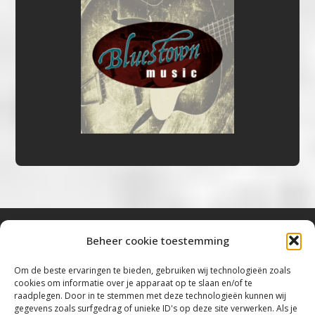
Beheer cookie toestemming
Bluestown Music
Om de beste ervaringen te bieden, gebruiken wij technologieën zoals
cookies om informatie over je apparaat op te slaan en/of te
“Voor de mooiste Blues, Rock, Roots &
raadplegen. Door in te stemmen met deze technologieën kunnen wij
gegevens zoals surfgedrag of unieke ID's op deze site verwerken. Als je
Americana”