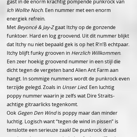
gast in de enorm krachtig pompende punkrock van
Ich Wollte Noch
. Een nummer met een enorm
energiek refrein.
Met
Beyoncé & Jay-Z
gaat Itchy op de gonzende
funktoer. Hard en log groovend. Uit dit nummer blijkt
dat Itchy nu niet bepaald gek is op het R’n’B echtpaar.
Itchy blijft funky grooven in
Herzlich Willkommen
.
Een zeer hoekig groovend nummer in een stijl die
dicht tegen de vergeten band Alien Ant Farm aan
hangt.
In sommige nummers wordt de punkrock even
terzijde gelegd. Zoals in
Unser Lied
. Een luchtig
poppy nummer waarin je zelfs wat Dire Straits-
achtige gitraarlicks tegenkomt.
Ook
Gegen Den Wind
is poppy maar dan minder
luchtig. Logisch want “tegen de wind in pissen” is
tenslotte een serieuze zaak!
De punkrock draad