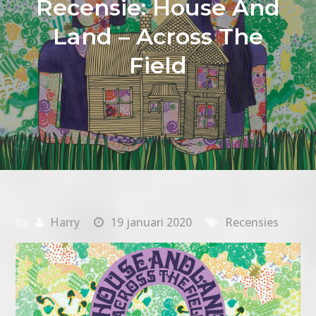
Recensie: House And
Land – Across The
Field
By
Harry
19 januari 2020
Recensies