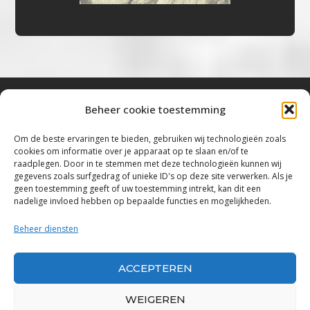
Beheer cookie toestemming
Bluestown Music
Om de beste ervaringen te bieden, gebruiken wij technologieën zoals
cookies om informatie over je apparaat op te slaan en/of te
“Voor de mooiste Blues, Rock, Roots &
raadplegen. Door in te stemmen met deze technologieën kunnen wij
gegevens zoals surfgedrag of unieke ID's op deze site verwerken. Als je
Americana”
geen toestemming geeft of uw toestemming intrekt, kan dit een
nadelige invloed hebben op bepaalde functies en mogelijkheden.
Copyright 2019 – 2026 Bluestown Music – All
Rights Reserved
Beheer diensten
Privacybeleid
ACCEPTEREN
Powered by Bluestown Music
WEIGEREN