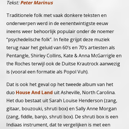
Tekst:
Peter Marinus
Traditionele folk met vaak donkere teksten en
onderwerpen werd in de eenentwintigste eeuw
ineens weer behoorlijk populair onder de noemer
“psychedelische folk”. In feite grijpt deze muziek
terug naar het geluid van 60’s en 70’s artiesten als
Pentangle, Shirley Collins, Kate & Anna McGarrigle en
the Roches terwijl ook de Duitse Krautrock aanwezig
is (vooral een formatie als Popol Vuh).
Dat is ook het geval op het tweede album van het
duo
House And Land
uit Asheville, North Carolina.
Het duo bestaat uit Sarah Louise Henderson (zang,
gitaar, bouzouki, shruti box) en Sally Anne Morgan
(zang, fiddle, banjo, shruti box). De shruti box is een
Indiaas instrument, dat te vergelijken is met een