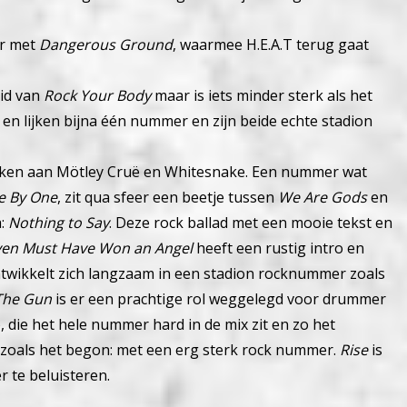
r met
Dangerous Ground
, waarmee H.E.A.T terug gaat
uid van
Rock Your Body
maar is iets minder sterk als het
 en lijken bijna één nummer en zijn beide echte stadion
 denken aan Mötley Cruë en Whitesnake. Een nummer wat
e By One
, zit qua sfeer een beetje tussen
We Are Gods
en
a:
Nothing to Say
. Deze rock ballad met een mooie tekst en
en Must Have Won an Angel
heeft een rustig intro en
wikkelt zich langzaam in een stadion rocknummer zoals
The Gun
is er een prachtige rol weggelegd voor drummer
die het hele nummer hard in de mix zit en zo het
zoals het begon: met een erg sterk rock nummer.
Rise
is
 te beluisteren.