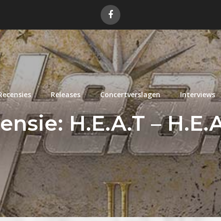
Recensies
Releases
Concertverslagen
Interviews
nsie: H.E.A.T – H.E.A