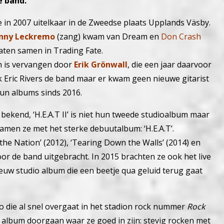
 band.
e in 2007 uitelkaar in de Zweedse plaats Upplands Väsby.
nny Leckremo
(zang) kwam van Dream en
Don Crash
zaten samen in Trading Fate.
n is vervangen door
Erik Grönwall
, die een jaar daarvoor
k Eric Rivers de band maar er kwam geen nieuwe gitarist
 hun albums sinds 2016.
 bekend, ‘H.E.A.T II’ is niet hun tweede studioalbum maar
men ze met het sterke debuutalbum: ‘H.E.A.T’.
the Nation’ (2012), ‘Tearing Down the Walls’ (2014) en
r de band uitgebracht. In 2015 brachten ze ook het live
ieuw studio album die een beetje qua geluid terug gaat
ro die al snel overgaat in het stadion rock nummer
Rock
it album doorgaan waar ze goed in zijn: stevig rocken met