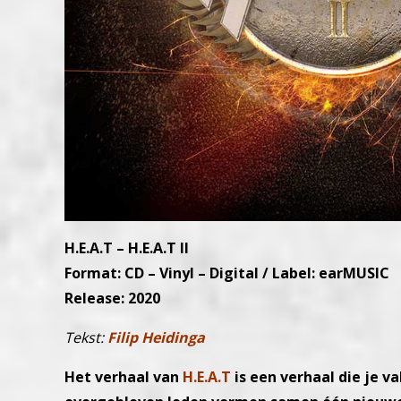
H.E.A.T – H.E.A.T II
Format: CD – Vinyl – Digital / Label: earMUSIC
Release: 2020
Tekst:
Filip Heidinga
Het verhaal van
H.E.A.T
is een verhaal die je 