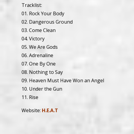
Tracklist:
01. Rock Your Body
02. Dangerous Ground
03. Come Clean
04. Victory
05. We Are Gods
06. Adrenaline
07. One By One
08. Nothing to Say
09. Heaven Must Have Won an Angel
10. Under the Gun
11. Rise
Website:
H.E.A.T