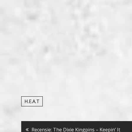
H.E.A.T
Recensie: The Dixie Kingpins – Keepin’ It