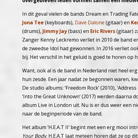
overgebleven leden vormen samen één nieuwe
In dit geval vielen de bands Dream en Trading Fat
Jona Tee
(keyboards),
Dave Dalone
(gitaar) en
Ke
(drums),
Jimmy Jay
(bass) en
Eric Rivers
(gitaar) 
Zanger Kenny Leckremo verliet in 2010 de band e
de zweedse Idol had gewonnen. In 2016 verliet oo
bij. Het verschil in het geluid is goed te horen op
Want, ook al is de band in Nederland niet heel erg
hun zesde. Een jaar nadat ze begonnen waren, kwa
De studio albums: ‘Freedom Rock’ (2010), ‘Address 
‘Into the Great Unknown’ (2017) werden daarna doo
album Live in London uit. Nu is er dus weer een n
naar de beginperiode van de band.
Het album ‘H.E.A.T II’ begint met een erg mooi int
Your Body
. H.E.A.T laat meteen horen dat ze op d