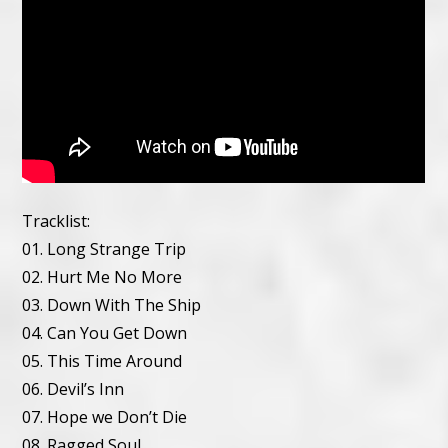
Tracklist:
01. Long Strange Trip
02. Hurt Me No More
03. Down With The Ship
04. Can You Get Down
05. This Time Around
06. Devil’s Inn
07. Hope we Don’t Die
08. Ragged Soul