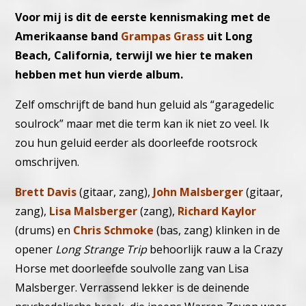
Voor mij is dit de eerste kennismaking met de
Amerikaanse band
Grampas Grass
uit Long
Beach, California, terwijl we hier te maken
hebben met hun vierde album.
Zelf omschrijft de band hun geluid als “garagedelic
soulrock” maar met die term kan ik niet zo veel.
Ik
zou hun geluid eerder als doorleefde rootsrock
omschrijven.
Brett Davis
(gitaar, zang),
John Malsberger
(gitaar,
zang),
Lisa Malsberger
(zang),
Richard Kaylor
(drums) en
Chris Schmoke
(bas, zang) klinken in de
opener
Long Strange Trip
behoorlijk rauw a la Crazy
Horse met doorleefde soulvolle zang van Lisa
Malsberger. Verrassend lekker is de deinende