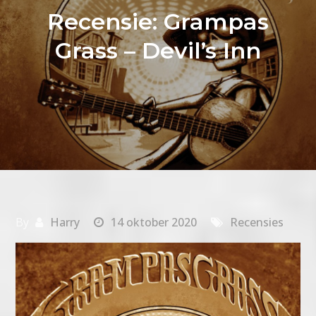
Recensie: Grampas
Grass – Devil’s Inn
By
Harry
14 oktober 2020
Recensies