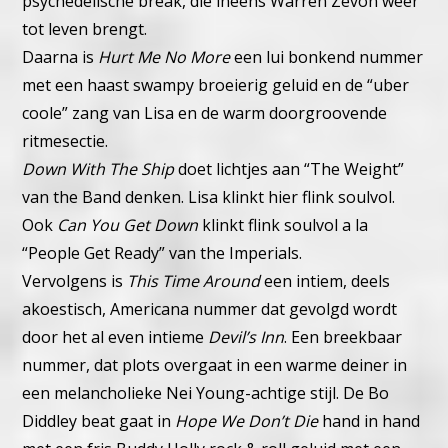
psychedelische break, die ineens Warren Zevon weer
tot leven brengt.
Daarna is
Hurt Me No More
een lui bonkend nummer
met een haast swampy broeierig geluid en de “uber
coole” zang van Lisa en de warm doorgroovende
ritmesectie.
Down With The Ship
doet lichtjes aan “The Weight”
van the Band denken. Lisa klinkt hier flink soulvol.
Ook
Can You Get Down
klinkt flink soulvol a la
“People Get Ready” van the Imperials.
Vervolgens is
This Time Around
een intiem, deels
akoestisch, Americana nummer dat gevolgd wordt
door het al even intieme
Devil’s Inn
. Een breekbaar
nummer, dat plots overgaat in een warme deiner in
een melancholieke Nei Young-achtige stijl.
De Bo
Diddley beat gaat in
Hope We Don’t Die
hand in hand