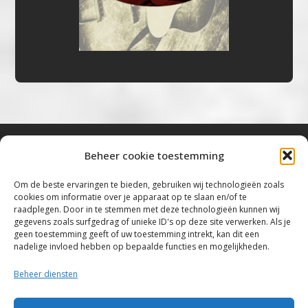
Beheer cookie toestemming
Bluestown Music
Om de beste ervaringen te bieden, gebruiken wij technologieën zoals
cookies om informatie over je apparaat op te slaan en/of te
“Voor de mooiste Blues, Rock, Roots &
raadplegen. Door in te stemmen met deze technologieën kunnen wij
gegevens zoals surfgedrag of unieke ID's op deze site verwerken. Als je
Americana”
geen toestemming geeft of uw toestemming intrekt, kan dit een
nadelige invloed hebben op bepaalde functies en mogelijkheden.
Copyright 2019 – 2026 Bluestown Music – All
Rights Reserved
Beheer diensten
Privacybeleid