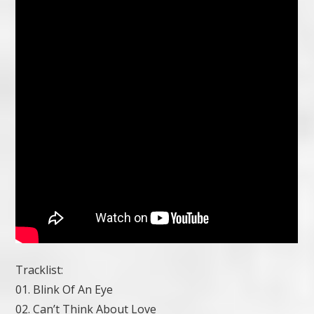
Tracklist:
01. Blink Of An Eye
02. Can’t Think About Love