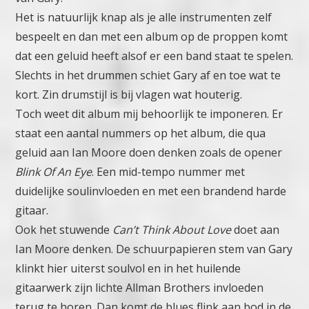
Het is natuurlijk knap als je alle instrumenten zelf
bespeelt en dan met een album op de proppen komt
dat een geluid heeft alsof er een band staat te spelen.
Slechts in het drummen schiet Gary af en toe wat te
kort. Zin drumstijl is bij vlagen wat houterig.
Toch weet dit album mij behoorlijk te imponeren. Er
staat een aantal nummers op het album, die qua
geluid aan Ian Moore doen denken zoals de opener
Blink Of An Eye
. Een mid-tempo nummer met
duidelijke soulinvloeden en met een brandend harde
gitaar.
Ook het stuwende
Can’t Think About Love
doet aan
Ian Moore denken. De schuurpapieren stem van Gary
klinkt hier uiterst soulvol en in het huilende
gitaarwerk zijn lichte Allman Brothers invloeden
terug te horen.
Dan komt de blues flink aan bod in de