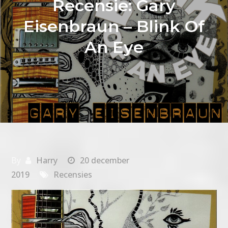
Recensie: Gary
Eisenbraun – Blink Of
An Eye
By
Harry
20 december
2019
Recensies