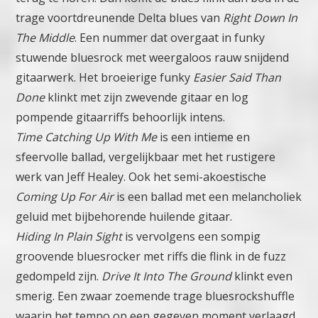
trage voortdreunende Delta blues van
Right Down In
The Middle
. Een nummer dat overgaat in funky
stuwende bluesrock met weergaloos rauw snijdend
gitaarwerk.
Het broeierige funky
Easier Said Than
Done
klinkt met zijn zwevende gitaar en log
pompende gitaarriffs behoorlijk intens.
Time Catching Up With Me
is een intieme en
sfeervolle ballad, vergelijkbaar met het rustigere
werk van Jeff Healey.
Ook het semi-akoestische
Coming Up For Air
is een ballad met een melancholiek
geluid met bijbehorende huilende gitaar.
Hiding In Plain Sight
is vervolgens een sompig
groovende bluesrocker met riffs die flink in de fuzz
gedompeld zijn.
Drive It Into The Ground
klinkt even
smerig. Een zwaar zoemende trage bluesrockshuffle
waarin het tempo op een gegeven moment verlaagd