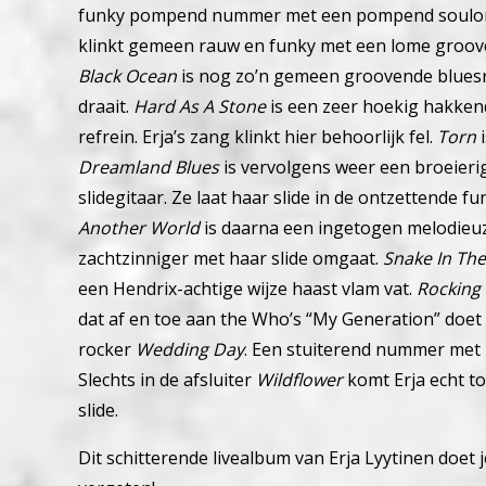
funky pompend nummer met een pompend soulorg
klinkt gemeen rauw en funky met een lome groove 
Black Ocean
is nog zo’n gemeen groovende blues
draait.
Hard As A Stone
is een zeer hoekig hakke
refrein. Erja’s zang klinkt hier behoorlijk fel.
Torn
i
Dreamland Blues
is vervolgens weer een broeieri
slidegitaar.
Ze laat haar slide in de ontzettende f
Another World
is daarna een ingetogen melodieuze
zachtzinniger met haar slide omgaat.
Snake In Th
een Hendrix-achtige wijze haast vlam vat.
Rocking 
dat af en toe aan the Who’s “My Generation” doet
rocker
Wedding Day
. Een stuiterend nummer met z
Slechts in de afsluiter
Wildflower
komt Erja echt to
slide.
Dit schitterende livealbum van Erja Lyytinen doet