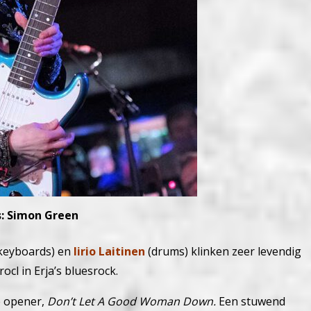
s: Simon Green
keyboards) en
Iirio Laitinen
(drums) klinken zeer levendig
ocl in Erja’s bluesrock.
de opener,
Don’t Let A Good Woman Down.
Een stuwend