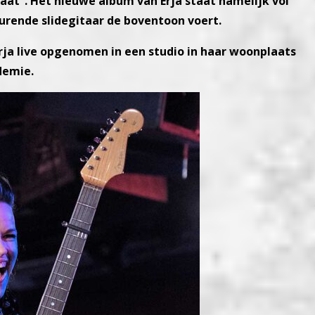
aat”. Het nieuwe album van Erja staat namelijk vol
urende slidegitaar de boventoon voert.
Erja live opgenomen in een studio in haar woonplaats
demie.