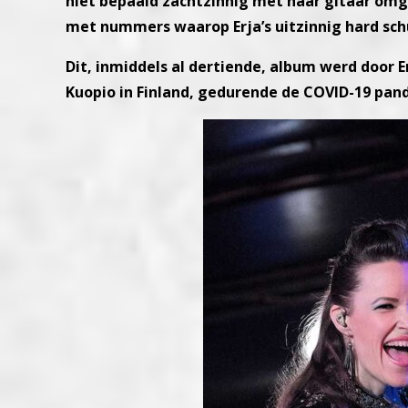
niet bepaald zachtzinnig met haar gitaar omg
met nummers waarop Erja’s uitzinnig hard sch
Dit, inmiddels al dertiende, album werd door 
Kuopio in Finland, gedurende de COVID-19 pan