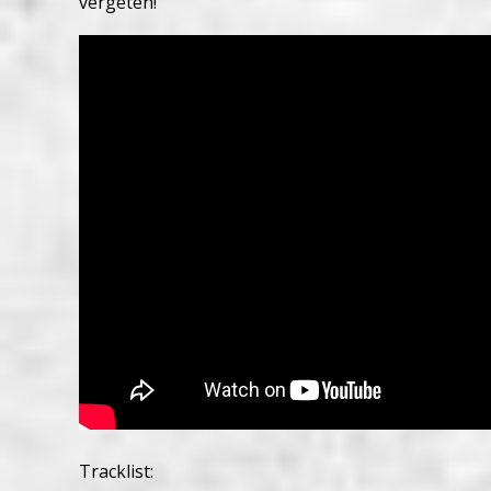
vergeten!
Tracklist: