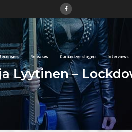
Recensies
Releases
Concertverslagen
Interviews
ja Lyytinen – Lockd