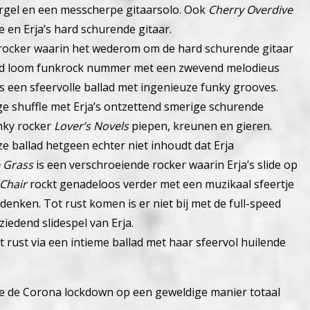
el en een messcherpe gitaarsolo.
Ook
Cherry Overdive
en Erja’s hard schurende gitaar.
rocker waarin het wederom om de hard schurende gitaar
nd loom funkrock nummer met een zwevend melodieus
s een sfeervolle ballad met ingenieuze funky grooves.
ge shuffle met Erja’s ontzettend smerige schurende
unky rocker
Lover’s Novels
piepen, kreunen en gieren.
 ballad hetgeen echter niet inhoudt dat Erja
e Grass
is een verschroeiende rocker waarin Erja’s slide op
Chair
rockt genadeloos verder met een muzikaal sfeertje
 denken. T
ot rust komen is er niet bij met de full-speed
iedend slidespel van Erja.
t rust via een intieme ballad met haar sfeervol huilende
 je de Corona lockdown op een geweldige manier totaal