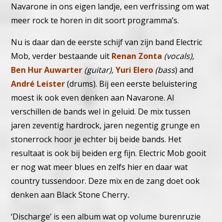
Navarone in ons eigen landje, een verfrissing om wat
meer rock te horen in dit soort programma’s.
Nu is daar dan de eerste schijf van zijn band Electric
Mob, verder bestaande uit
Renan Zonta
(vocals),
Ben Hur Auwarter
(guitar),
Yuri Elero
(bass
) and
André Leister
(drums). Bij een eerste beluistering
moest ik ook even denken aan Navarone. Al
verschillen de bands wel in geluid. De mix tussen
jaren zeventig hardrock, jaren negentig grunge en
stonerrock hoor je echter bij beide bands. Het
resultaat is ook bij beiden erg fijn. Electric Mob gooit
er nog wat meer blues en zelfs hier en daar wat
country tussendoor. Deze mix en de zang doet ook
denken aan Black Stone Cherry
.
‘Discharge’ is een album wat op volume burenruzie