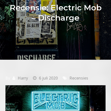
Recensie: Electric Mob
– Discharge
By
Harry
6 juli 2020
Recensies