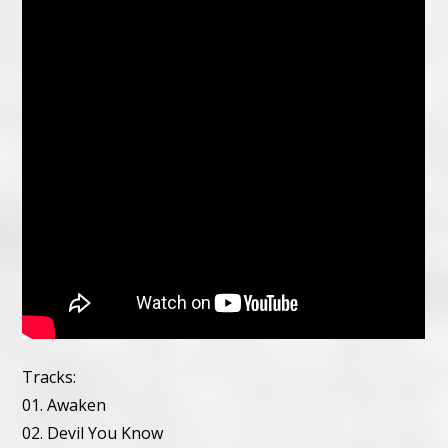
Tracks:
01. Awaken
02. Devil You Know