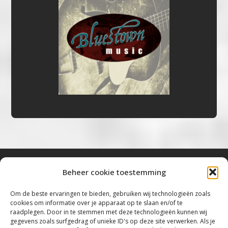
Beheer cookie toestemming
Bluestown Music
Om de beste ervaringen te bieden, gebruiken wij technologieën zoals
cookies om informatie over je apparaat op te slaan en/of te
“Voor de mooiste Blues, Rock, Roots &
raadplegen. Door in te stemmen met deze technologieën kunnen wij
gegevens zoals surfgedrag of unieke ID's op deze site verwerken. Als je
Americana”