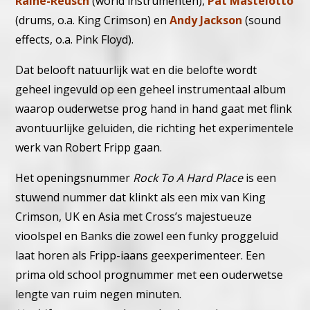
Raine-Reusch
(world instrumenten),
Pat Mastelotto
(drums, o.a. King Crimson) en
Andy Jackson
(sound
effects, o.a. Pink Floyd).
Dat belooft natuurlijk wat en die belofte wordt
geheel ingevuld op een geheel instrumentaal album
waarop ouderwetse prog hand in hand gaat met flink
avontuurlijke geluiden, die richting het experimentele
werk van Robert Fripp gaan.
Het openingsnummer
Rock To A Hard Place
is een
stuwend nummer dat klinkt als een mix van King
Crimson, UK en Asia met Cross’s majestueuze
vioolspel en Banks die zowel een funky proggeluid
laat horen als Fripp-iaans geexperimenteer. Een
prima old school prognummer met een ouderwetse
lengte van ruim negen minuten.