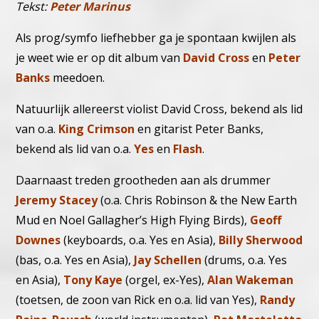
Tekst:
Peter Marinus
Als prog/symfo liefhebber ga je spontaan kwijlen als
je weet wie er op dit album van
David Cross
en
Peter
Banks
meedoen.
Natuurlijk allereerst violist David Cross, bekend als lid
van o.a.
King Crimson
en gitarist Peter Banks,
bekend als lid van o.a.
Yes
en
Flash
.
Daarnaast treden grootheden aan als drummer
Jeremy Stacey
(o.a. Chris Robinson & the New Earth
Mud en Noel Gallagher’s High Flying Birds),
Geoff
Downes
(keyboards, o.a. Yes en Asia),
Billy Sherwood
(bas, o.a. Yes en Asia),
Jay Schellen
(drums, o.a. Yes
en Asia),
Tony Kaye
(orgel, ex-Yes),
Alan Wakeman
(toetsen, de zoon van Rick en o.a. lid van Yes),
Randy