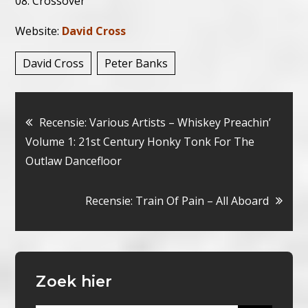
08. Crossover
Website:
David Cross
David Cross
Peter Banks
Bericht
Recensie: Various Artists – Whiskey Preachin’
Volume 1: 21st Century Honky Tonk For The
navigatie
Outlaw Dancefloor
Recensie: Train Of Pain – All Aboard
Zoek hier