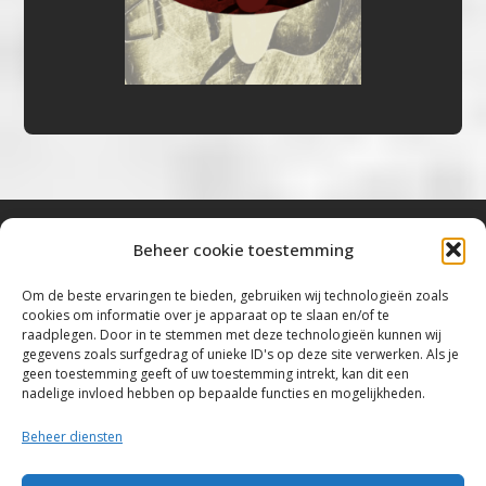
Beheer cookie toestemming
Bluestown Music
Om de beste ervaringen te bieden, gebruiken wij technologieën zoals
cookies om informatie over je apparaat op te slaan en/of te
“Voor de mooiste Blues, Rock, Roots &
raadplegen. Door in te stemmen met deze technologieën kunnen wij
gegevens zoals surfgedrag of unieke ID's op deze site verwerken. Als je
Americana”
geen toestemming geeft of uw toestemming intrekt, kan dit een
nadelige invloed hebben op bepaalde functies en mogelijkheden.
Copyright 2019 – 2026 Bluestown Music – All
Rights Reserved
Beheer diensten
Privacybeleid