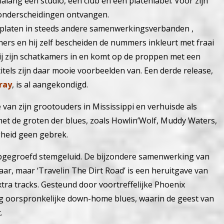
ialang een studio, een club en een platenlabel. Voor zijn
e onderscheidingen ontvangen.
 platen in steeds andere samenwerkingsverbanden ,
tners en hij zelf bescheiden de nummers inkleurt met fraai
j zijn schatkamers in en komt op de proppen met een
titels zijn daar mooie voorbeelden van. Een derde release,
ray
, is al aangekondigd.
van zijn grootouders in Mississippi en verhuisde als
et de groten der blues, zoals Howlin’Wolf, Muddy Waters,
gheid geen gebrek.
iepgegroefd stemgeluid. De bijzondere samenwerking van
jaar, maar ‘Travelin The Dirt Road’ is een heruitgave van
ra tracks. Gesteund door voortreffelijke Phoenix
ng oorspronkelijke down-home blues, waarin de geest van
.