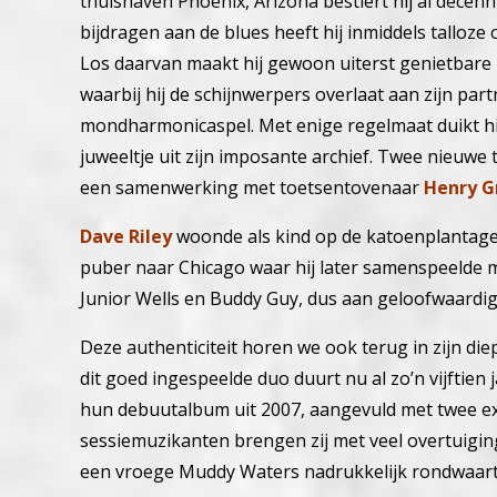
thuishaven Phoenix, Arizona bestiert hij al decenn
bijdragen aan de blues heeft hij inmiddels talloz
Los daarvan maakt hij gewoon uiterst genietbare
waarbij hij de schijnwerpers overlaat aan zijn par
mondharmonicaspel. Met enige regelmaat duikt hi
juweeltje uit zijn imposante archief. Twee nieuwe 
een samenwerking met toetsentovenaar
Henry G
Dave Riley
woonde als kind op de katoenplantage 
puber naar Chicago waar hij later samenspeelde m
Junior Wells en Buddy Guy, dus aan geloofwaardi
Deze authenticiteit horen we ook terug in zijn d
dit goed ingespeelde duo duurt nu al zo’n vijftien 
hun debuutalbum uit 2007, aangevuld met twee ext
sessiemuzikanten brengen zij met veel overtuigi
een vroege Muddy Waters nadrukkelijk rondwaart