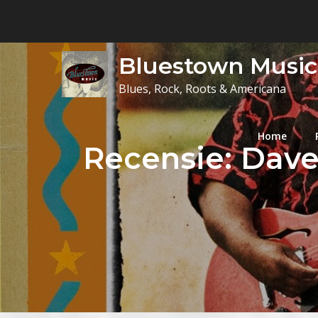
Skip
to
content
Bluestown Music
Blues, Rock, Roots & Americana
Home
Recensie: Dave 