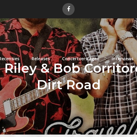
Recensies
Releases
Concertverslagen
Interviews
Riley & Bob Corritore
Dirt Road