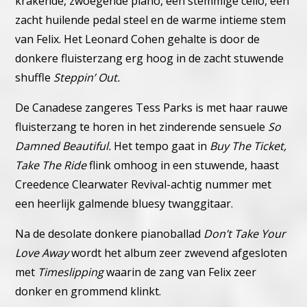
krakende, zwoegende piano, een stemmige cello, een
zacht huilende pedal steel en de warme intieme stem
van Felix.
Het Leonard Cohen gehalte is door de
donkere fluisterzang erg hoog in de zacht stuwende
shuffle
Steppin’ Out.
De Canadese zangeres Tess Parks is met haar rauwe
fluisterzang te horen in het zinderende sensuele
So
Damned Beautiful.
Het tempo gaat in
Buy The Ticket,
Take The Ride
flink omhoog in een stuwende, haast
Creedence Clearwater Revival-achtig nummer met
een heerlijk galmende bluesy twanggitaar.
Na de desolate donkere pianoballad
Don’t Take Your
Love Away
wordt het album zeer zwevend afgesloten
met
Timeslipping
waarin de zang van Felix zeer
donker en grommend klinkt.