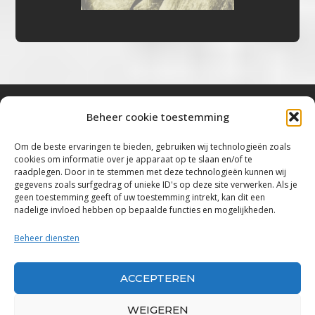
Beheer cookie toestemming
Bluestown Music
Om de beste ervaringen te bieden, gebruiken wij technologieën zoals
cookies om informatie over je apparaat op te slaan en/of te
“Voor de mooiste Blues, Rock, Roots &
raadplegen. Door in te stemmen met deze technologieën kunnen wij
gegevens zoals surfgedrag of unieke ID's op deze site verwerken. Als je
Americana”
geen toestemming geeft of uw toestemming intrekt, kan dit een
nadelige invloed hebben op bepaalde functies en mogelijkheden.
Copyright 2019 – 2026 Bluestown Music – All
Rights Reserved
Beheer diensten
Privacybeleid
ACCEPTEREN
Powered by Bluestown Music
WEIGEREN