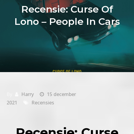
Recensie: Curse Of
Lono – People In Cars
By
Harry
15 december
2021
Recensies
Recensie: Curse