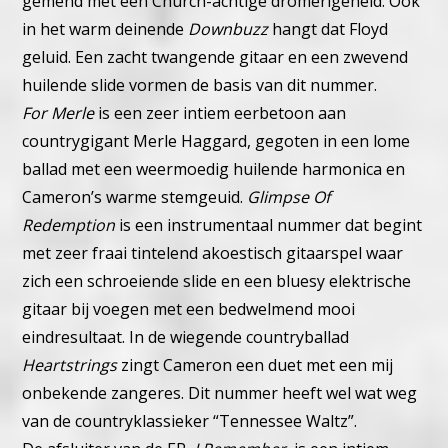
gemend met een Church-achtige dromerigeheid.
Ook
in het warm deinende
Downbuzz
hangt dat Floyd
geluid. Een zacht twangende gitaar en een zwevend
huilende slide vormen de basis van dit nummer.
For Merle
is een zeer intiem eerbetoon aan
countrygigant Merle Haggard, gegoten in een lome
ballad met een weermoedig huilende harmonica en
Cameron’s warme stemgeuid.
Glimpse Of
Redemption
is een instrumentaal nummer dat begint
met zeer fraai tintelend akoestisch gitaarspel waar
zich een schroeiende slide en een bluesy elektrische
gitaar bij voegen met een bedwelmend mooi
eindresultaat.
In de wiegende countryballad
Heartstrings
zingt Cameron een duet met een mij
onbekende zangeres. Dit nummer heeft wel wat weg
van de countryklassieker “Tennessee Waltz”.