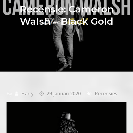
Recensie: Cameron
Walsh – Black Gold
By
Harry
29 januari 2020
Recensies