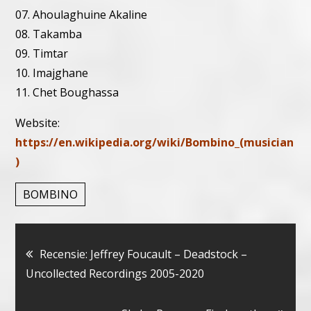
07. Ahoulaghuine Akaline
08. Takamba
09. Timtar
10. Imajghane
11. Chet Boughassa
Website:
https://en.wikipedia.org/wiki/Bombino_(musician
)
BOMBINO
Bericht
Recensie: Jeffrey Foucault – Deadstock –
Uncollected Recordings 2005-2020
navigatie