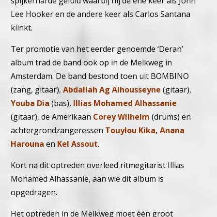
spijkerharde geluid waarbij hij de ene keer als John
Lee Hooker en de andere keer als Carlos Santana
klinkt.
Ter promotie van het eerder genoemde ‘Deran’
album trad de band ook op in de Melkweg in
Amsterdam. De band bestond toen uit BOMBINO
(zang, gitaar),
Abdallah Ag Alhousseyne
(gitaar),
Youba Dia
(bas),
Illias Mohamed Alhassanie
(gitaar), de Amerikaan
Corey Ԝilhelm
(drums) en
achtergrondzangeressen
Touylou Kika, Anana
Harouna
en
Kel Assout
.
Kort na dit optreden overleed ritmegitarist Illias
Mohamed Alhassanie, aan wie dit album is
opgedragen.
Het optreden in de Melkweg moet één groot