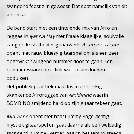
swingend feest zijn geweest. Dat spat namelijk van dit
album af.
De band start met een tintelende mix van Afro en
reggae in
Iyat Na Hay
met fraaie klaaglijke, soulvolle
zang en kristalhelder gitaarwerk.
Azamane Tiliade
opent met rauw bluesy gitaarspel om als een zeer
opgewekt swingend nummer door te gaan. Een
nummer waarin ook flink wat rockinvloeden
opduiken.
Het publiek gaat helemaal los in de hoekig
skankende Afroreggae van
Amidinine
waarin
BOMBINO smijdend hard op zijn gitaar tekeer gaat.
Midiwane
opent met haast Jimmy Page-achtig
mystiek gitaarspel en gaat daarna als een weldadig
swingend nummer verder waarin het tempo steeds