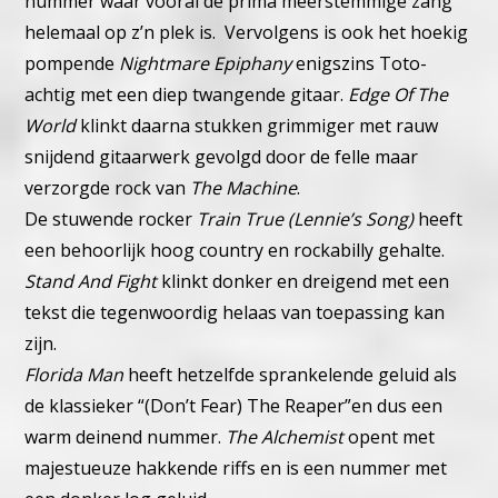
nummer waar vooral de prima meerstemmige zang
helemaal op z’n plek is.
Vervolgens is ook het hoekig
pompende
Nightmare Epiphany
enigszins Toto-
achtig met een diep twangende gitaar.
Edge Of The
World
klinkt daarna stukken grimmiger met rauw
snijdend gitaarwerk gevolgd door de felle maar
verzorgde rock van
The Machine
.
De stuwende rocker
Train True (Lennie’s Song)
heeft
een behoorlijk hoog country en rockabilly gehalte.
Stand And Fight
klinkt donker en dreigend met een
tekst die tegenwoordig helaas van toepassing kan
zijn.
Florida Man
heeft hetzelfde sprankelende geluid als
de klassieker “(Don’t Fear) The Reaper”en dus een
warm deinend nummer.
The Alchemist
opent met
majestueuze hakkende riffs en is een nummer met