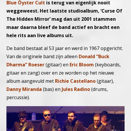
Blue Öyster Cult
is terug van eigenlijk nooit
weggeweest. Het laatste studioalbum, ‘Curse Of
The Hidden Mirror’ mag dan uit 2001 stammen
maar daarna bleef de band actief en bracht een
hele rits aan live albums uit.
De band bestaat al 53 jaar en werd in 1967 opgericht.
Van de originele band zijn alleen
Donald “Buck
Dharma” Roeser
(gitaar) en
Eric Bloom
(keyboards,
gitaar en zang) over en ze worden op het nieuwe
album aangevuld met
Richie Castellano
(gitaar),
Danny Miranda
(bas) en
Jules Radino
(drums,
percussie).