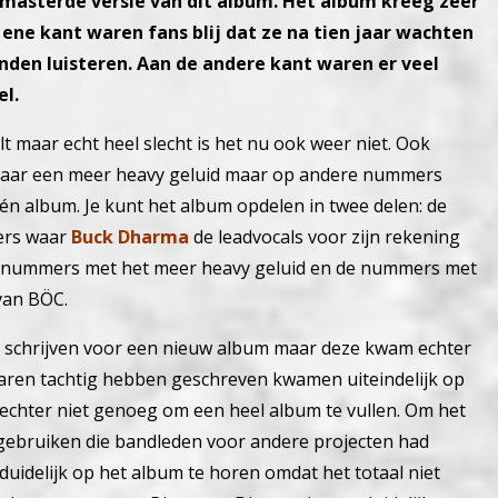
remasterde versie van dit album. Het album kreeg zeer
ene kant waren fans blij dat ze na tien jaar wachten
den luisteren. Aan de andere kant waren er veel
l.
t maar echt heel slecht is het nu ook weer niet. Ook
 naar een meer heavy geluid maar op andere nummers
 één album. Je kunt het album opdelen in twee delen: de
ers waar
Buck Dharma
de leadvocals voor zijn rekening
e nummers met het meer heavy geluid en de nummers met
van BÖC.
et schrijven voor een nieuw album maar deze kwam echter
jaren tachtig hebben geschreven kwamen uiteindelijk op
echter niet genoeg om een heel album te vullen. Om het
gebruiken die bandleden voor andere projecten had
duidelijk op het album te horen omdat het totaal niet