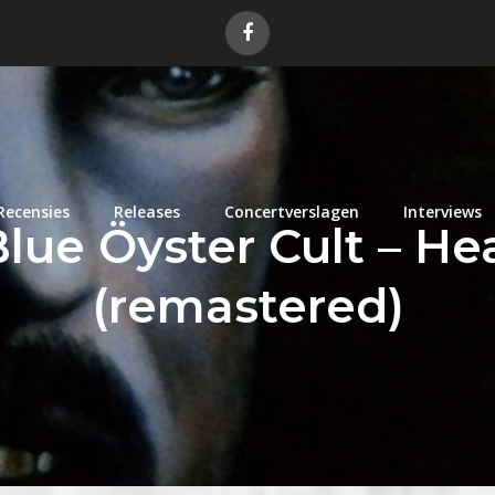
Recensies
Releases
Concertverslagen
Interviews
Blue Öyster Cult – He
(remastered)