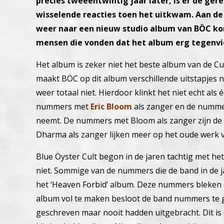
precies tweeëntwintig jaar later, is er de ge
wisselende reacties toen het uitkwam. Aan de 
weer naar een nieuw studio album van BÖC kon
mensen die vonden dat het album erg tegenvie
Het album is zeker niet het beste album van de Cul
maakt BÖC op dit album verschillende uitstapjes
weer totaal niet. Hierdoor klinkt het niet echt als
nummers met
Eric Bloom
als zanger en de numm
neemt. De nummers met Bloom als zanger zijn d
Dharma als zanger lijken meer op het oude werk 
Blue Öyster Cult begon in de jaren tachtig met h
niet. Sommige van de nummers die de band in de 
het ‘Heaven Forbid’ album. Deze nummers bleken 
album vol te maken besloot de band nummers te 
geschreven maar nooit hadden uitgebracht. Dit is 