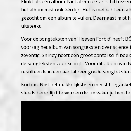
klinkt als één album. Niet alleen de verschil tu
het album mist ook één lijn. Het is niet echt een 
gezocht om een album te vullen. Daarnaast mist h
uitsteekt.
Voor de songteksten van ‘Heaven Forbid’ heeft B
voorzag het album van songteksten over science f
zeventig. Shirley heeft een groot aantal sci-fi bo
de songteksten voor schrijft. Voor dit album van B
resulteerde in een aantal zeer goede songteksten
Kortom: Niet het makkelijkste en meest toegankel
steeds beter lijkt te worden des te vaker je hem ho