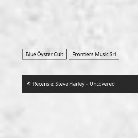
Blue Öyster Cult
Frontiers Music Srl
Bericht
Recensie: Steve Harley – Uncovered
navigatie