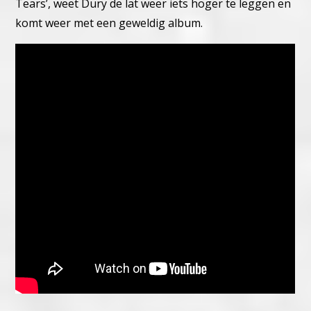
Tears’, weet Dury de lat weer iets hoger te leggen en
komt weer met een geweldig album.