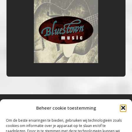
Beheer cookie toestemming
Bluestown Music
Om de beste ervaringen te bieden, gebruiken wij technologieën zoals
cookies om informatie over je apparaat op te slaan en/of te
“Voor de mooiste Blues, Rock, Roots &
raadplegen. Door in te stemmen met deze technologieën kunnen wij