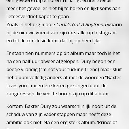
een gevoel erbij te horen. Hij krijgt echter steeds
meer het gevoel er niet bij te horen en lijkt soms aan
liefdesverdriet kapot te gaan.
Zoals in het erg mooie
Carla’s Got A Boyfriend
waarin
hij de nieuwe vriend van zijn ex stalkt op Instagram
en tot de conclusie komt dat hij op hem lijkt.
Er staan tien nummers op dit album maar toch is het
na een half uur alweer afgelopen. Dury begon een
beetje vijandig (i’m not your fucking friend) maar sluit
het album volledig anders af met de woorden “Baxter
loves you”, meerdere keren gezongen door de
zangeressen die veel te horen zijn op dit album.
Kortom: Baxter Dury zou waarschijnlijk nooit uit de
schaduw van zijn vader stappen maar heeft deze
ambitie ook niet. Na een erg sterk album, ‘Prince of