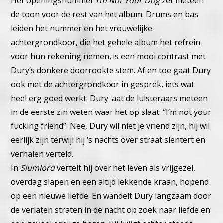
Het openingsnummer
I’m Not Your Dog
zet meteen
de toon voor de rest van het album. Drums en bas
leiden het nummer en het vrouwelijke
achtergrondkoor, die het gehele album het refrein
voor hun rekening nemen, is een mooi contrast met
Dury’s donkere doorrookte stem. Af en toe gaat Dury
ook met de achtergrondkoor in gesprek, iets wat
heel erg goed werkt. Dury laat de luisteraars meteen
in de eerste zin weten waar het op slaat: “I’m not your
fucking friend”. Nee, Dury wil niet je vriend zijn, hij wil
eerlijk zijn terwijl hij ‘s nachts over straat slentert en
verhalen verteld.
In
Slumlord
vertelt hij over het leven als vrijgezel,
overdag slapen en een altijd lekkende kraan, hopend
op een nieuwe liefde. En wandelt Dury langzaam door
de verlaten straten in de nacht op zoek naar liefde en