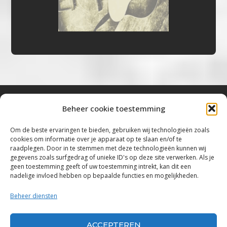
Beheer cookie toestemming
Bluestown Music
Om de beste ervaringen te bieden, gebruiken wij technologieën zoals
cookies om informatie over je apparaat op te slaan en/of te
“Voor de mooiste Blues, Rock, Roots &
raadplegen. Door in te stemmen met deze technologieën kunnen wij
gegevens zoals surfgedrag of unieke ID's op deze site verwerken. Als je
Americana”
geen toestemming geeft of uw toestemming intrekt, kan dit een
nadelige invloed hebben op bepaalde functies en mogelijkheden.
Copyright 2019 – 2026 Bluestown Music – All
Rights Reserved
Beheer diensten
Privacybeleid
ACCEPTEREN