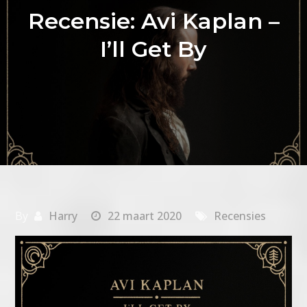
Recensie: Avi Kaplan –
I’ll Get By
By
Harry
22 maart 2020
Recensies