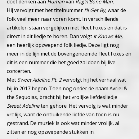
doet denken aan
Human
van
Rag’n’Bone Man.
Hij vervolgt met het titelnummer
I’ll Get By,
waar de
folk veel meer naar voren komt. In verschillende
artikelen staan vergelijken met Fleet Foxes en dat is
direct in dit liedje te horen. Dan volgt
It Knows Me,
een heerlijk opzwepend folk liedje. Deze ligt nog
meer in de lijn met de bovengenoemde Fleet Foxes en
dit is een nummer die het goed zal doen bij live
concerten.
Met
Sweet Adeline Pt. 2
vervolgt hij het verhaal wat
hij in 2017 begon. Toen nog onder de naam Avriel &
the Sequoias
,
bracht hij het vrolijke liefdesliedje
Sweet Adeline
ten gehore. Het vervolg is wat minder
vrolijk, want de ontluikende liefde van toen is nu
gestrand. De muziek is ook wat minder vrolijk, al
zitten er nog opzwepende stukken in.