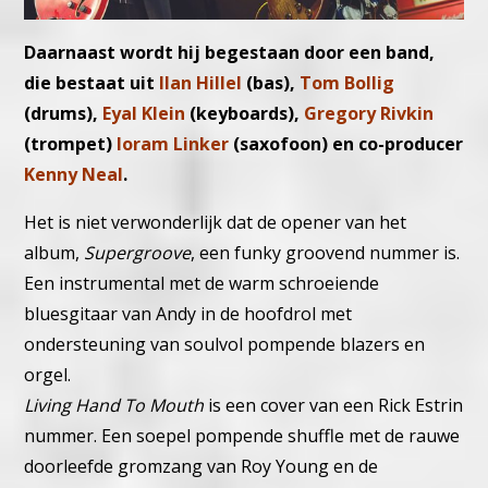
Daarnaast wordt hij begestaan door een band,
die bestaat uit
Ilan Hillel
(bas),
Tom Bollig
(drums),
Eyal Klein
(keyboards),
Gregory Rivkin
(trompet)
Ioram Linker
(saxofoon) en co-producer
Kenny Neal
.
Het is niet verwonderlijk dat de opener van het
album,
Supergroove
, een funky groovend nummer is.
Een instrumental met de warm schroeiende
bluesgitaar van Andy in de hoofdrol met
ondersteuning van soulvol pompende blazers en
orgel.
Living Hand To Mouth
is een cover van een Rick Estrin
nummer. Een soepel pompende shuffle met de rauwe
doorleefde gromzang van Roy Young en de