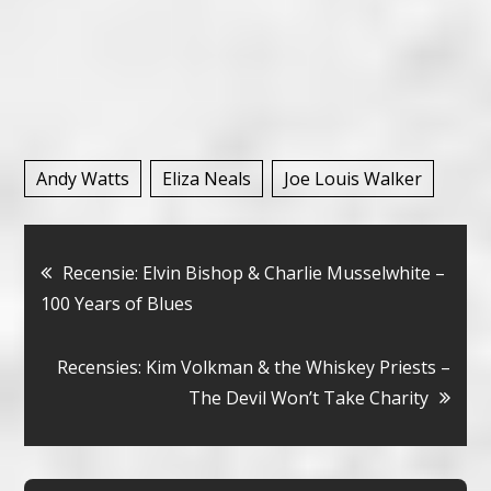
Andy Watts
Eliza Neals
Joe Louis Walker
Bericht
Recensie: Elvin Bishop & Charlie Musselwhite –
100 Years of Blues
navigatie
Recensies: Kim Volkman & the Whiskey Priests –
The Devil Won’t Take Charity