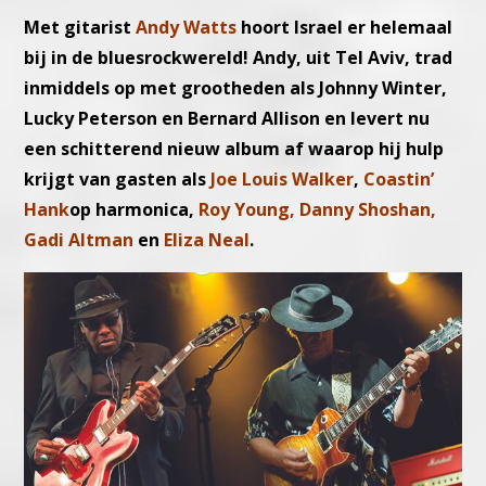
Met gitarist
Andy Watts
hoort Israel er helemaal
bij in de bluesrockwereld! Andy, uit Tel Aviv, trad
inmiddels op met grootheden als Johnny Winter,
Lucky Peterson en Bernard Allison en levert nu
een schitterend nieuw album af waarop hij hulp
krijgt van gasten als
Joe Louis Walker
,
Coastin’
Hank
op harmonica,
Roy Young, Danny Shoshan,
Gadi Altman
en
Eliza Neal
.